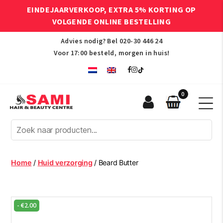
EINDEJAARVERKOOP, EXTRA 5% KORTING OP
VOLGENDE ONLINE BESTELLING
Advies nodig? Bel
020-30 446 24
Voor 17:00 besteld, morgen in huis!
0
Sami
Afro
Hair
&
Beauty
Home
/
Huid verzorging
/ Beard Butter
Centre
-
€
2.00