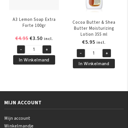
A3 Lemon Soap Extra
Cocoa Butter & Shea
Forte 100gr
Butter Moisturizing
Lotion 355 ml
Oorspronkelijke
Huidige
€
4.95
€
3.50
incl.
€
5.95
incl.
prijs
prijs
-
+
was:
is:
A3
-
+
Cocoa
€4.95.
€3.50.
Lemon
In Winkelmand
Butter
In Winkelmand
Soap
&
Extra
Shea
Forte
Butter
100gr
Moisturizing
aantal
Lotion
MIJN ACCOUNT
355
ml
aantal
Mijn account
Winkelmandje