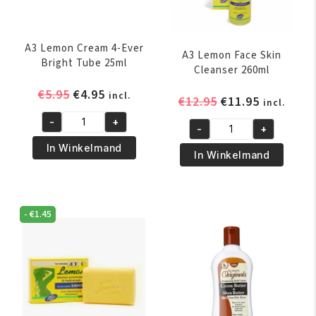
A3 Lemon Cream 4-Ever
A3 Lemon Face Skin
Bright Tube 25ml
Cleanser 260ml
Oorspronkelijke
Huidige
€
5.95
€
4.95
incl.
Oorspronkelijk
Huidige
€
12.95
€
11.95
incl.
prijs
prijs
prijs
prijs
-
+
was:
is:
A3
-
+
was:
is:
A3
€5.95.
€4.95.
Lemon
In Winkelmand
€12.95.
€11.95.
Lemon
In Winkelmand
Cream
Face
4-
Skin
Ever
Cleanser
Bright
-
€
1.45
260ml
Tube
aantal
25ml
aantal