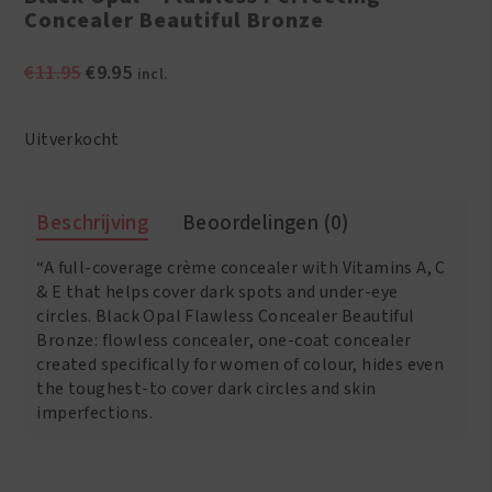
Concealer Beautiful Bronze
Oorspronkelijke
Huidige
€
11.95
€
9.95
incl.
prijs
prijs
was:
is:
Uitverkocht
€11.95.
€9.95.
Beschrijving
Beoordelingen (0)
“A full-coverage crème concealer with Vitamins A, C
& E that helps cover dark spots and under-eye
circles. Black Opal Flawless Concealer Beautiful
Bronze: flowless concealer, one-coat concealer
created specifically for women of colour, hides even
the toughest-to cover dark circles and skin
imperfections.