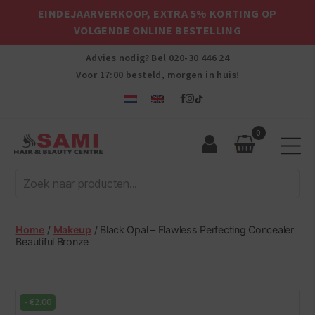
EINDEJAARVERKOOP, EXTRA 5% KORTING OP
VOLGENDE ONLINE BESTELLING
Advies nodig? Bel
020-30 446 24
Voor 17:00 besteld, morgen in huis!
0
Sami
Afro
Hair
&
Beauty
Home
/
Makeup
/ Black Opal – Flawless Perfecting Concealer
Centre
Beautiful Bronze
-
€
2.00