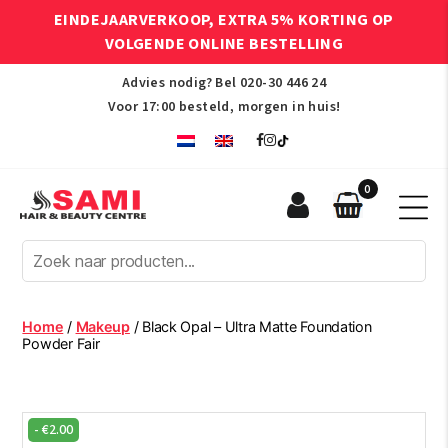
EINDEJAARVERKOOP, EXTRA 5% KORTING OP
VOLGENDE ONLINE BESTELLING
Advies nodig? Bel
020-30 446 24
Voor 17:00 besteld, morgen in huis!
0
Sami
Afro
Hair
&
Beauty
Home
/
Makeup
/ Black Opal – Ultra Matte Foundation
Centre
Powder Fair
-
€
2.00