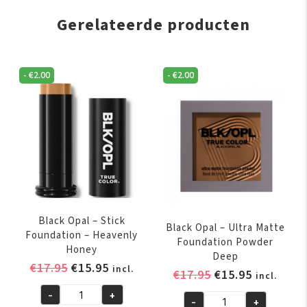
Gerelateerde producten
-
€
2.00
-
€
2.00
Black Opal – Stick
Black Opal – Ultra Matte
Foundation – Heavenly
Foundation Powder
Honey
Deep
Oorspronkelijke
Huidige
€
17.95
€
15.95
incl.
Oorspronkelijk
Huidige
€
17.95
€
15.95
incl.
prijs
prijs
prijs
prijs
-
+
was:
is:
Black
-
+