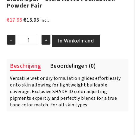
Powder Fair
Oorspronkelijke
Huidige
€
17.95
€
15.95
incl.
prijs
prijs
was:
is:
-
+
€17.95.
€15.95.
In Winkelmand
Black
Opal
-
Ultra
Beschrijving
Beoordelingen (0)
Matte
Foundation
Versatile wet or dry formulation glides effortlessly
Powder
Fair
onto skin allowing for lightweight buildable
aantal
coverage. Exclusive SHADE ID color adjusting
pigments expertly and perfectly blends for a true
tone color match. For all skin types.