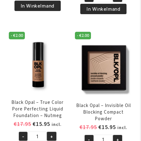
was:
is:
Black
€17.95.
€15.95.
Opal
In Winkelmand
€17.95.
€15.95.
Opal
In Winkelmand
-
-
Stick
Ultra
Foundation
Matte
-
-
€
2.00
-
€
2.00
Foundation
Heavenly
Powder
Honey
Deep
aantal
aantal
Black Opal – True Color
Black Opal – Invisible Oil
Pore Perfecting Liquid
Blocking Compact
Foundation – Nutmeg
Powder
Oorspronkelijke
Huidige
€
17.95
€
15.95
incl.
Oorspronkelijk
Huidige
€
17.95
€
15.95
incl.
prijs
prijs
prijs
prijs
-
+
was:
is:
Black
-
+