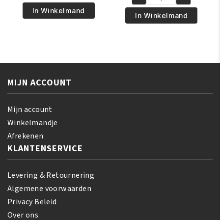
was:
is:
Black
€17.95.
€15.95.
Opal
In Winkelmand
€17.95.
€15.95.
Opal
In Winkelmand
-
-
True
Invisible
Color
Oil
Pore
Blocking
Perfecting
Compact
Liquid
MIJN ACCOUNT
Powder
Foundation
aantal
-
Mijn account
Nutmeg
Winkelmandje
aantal
Afrekenen
KLANTENSERVICE
Levering & Retournering
Algemene voorwaarden
Privacy Beleid
Over ons