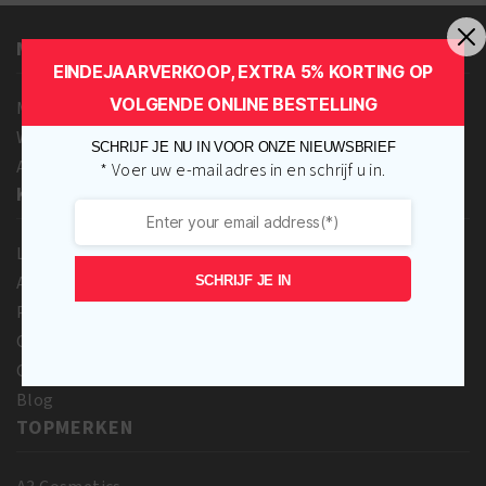
Pore
aantal
Perfecting
MIJN ACCOUNT
Liquid
EINDEJAARVERKOOP, EXTRA 5% KORTING OP
Foundation
VOLGENDE ONLINE BESTELLING
-
Mijn account
Au
Winkelmandje
SCHRIJF JE NU IN VOOR ONZE NIEUWSBRIEF
Chocolate
Afrekenen
* Voer uw e-mailadres in en schrijf u in.
aantal
KLANTENSERVICE
Levering & Retournering
Algemene voorwaarden
SCHRIJF JE IN
Privacy Beleid
Over ons
Contact Us
Blog
TOPMERKEN