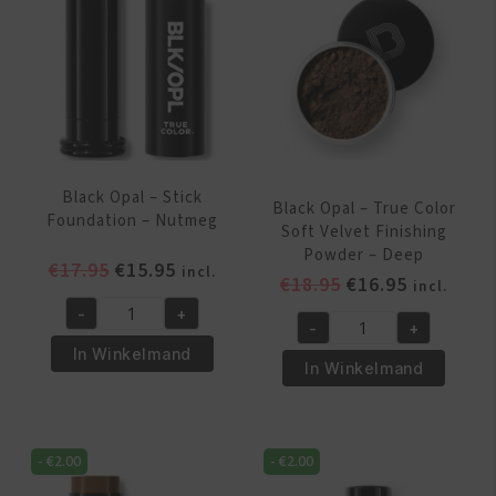
Black Opal – Stick
Black Opal – True Color
Foundation – Nutmeg
Soft Velvet Finishing
Powder – Deep
Oorspronkelijke
Huidige
€
17.95
€
15.95
incl.
Oorspronkelijk
Huidige
€
18.95
€
16.95
incl.
prijs
prijs
prijs
prijs
-
+
was:
is:
Black
-
+
was:
is:
Black
€17.95.
€15.95.
Opal
In Winkelmand
€18.95.
€16.95.
Opal
In Winkelmand
-
-
Stick
True
Foundation
Color
-
-
€
2.00
-
€
2.00
Soft
Nutmeg