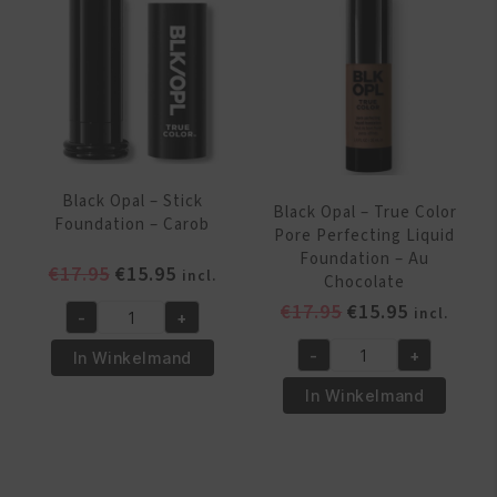
Velvet
aantal
Finishing
Powder
-
Deep
aantal
Black Opal – Stick
Black Opal – True Color
Foundation – Carob
Pore Perfecting Liquid
Foundation – Au
Oorspronkelijke
Huidige
€
17.95
€
15.95
incl.
Chocolate
prijs
prijs
Oorspronkelijk
Huidige
€
17.95
€
15.95
incl.
-
+
was:
is:
Black
prijs
prijs
€17.95.
€15.95.
Opal
-
+
In Winkelmand
was:
is:
Black
-
€17.95.
€15.95.
Opal
In Winkelmand
Stick
-
Foundation
True
-
Color
Carob