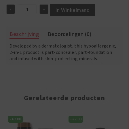
was:
is:
-
+
€16.95.
€15.95.
In Winkelmand
Black
Opal
TOTAL
COVERAGE
Beschrijving
Beoordelingen (0)
Concealing
Foundation
Developed by a dermatologist, this hypoallergenic,
Kalahari
Sand
2-in-1 product is part-concealer, part-foundation
aantal
and infused with skin-protecting minerals.
Gerelateerde producten
-
€
2.00
-
€
2.00