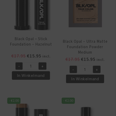
Black Opal – Stick
Black Opal – Ultra Matte
Foundation – Hazelnut
Foundation Powder
Medium
Oorspronkelijke
Huidige
€
17.95
€
15.95
incl.
Oorspronkelijk
Huidige
€
17.95
€
15.95
incl.
prijs
prijs
prijs
prijs
-
+
was:
is:
Black
-
+
was:
is:
Black
€17.95.
€15.95.
Opal
In Winkelmand
€17.95.
€15.95.
Opal
In Winkelmand
-
-
Stick
Ultra
Foundation
Matte
-
-
€
2.00
-
€
2.00
Foundation
Hazelnut
Powder
aantal
Medium