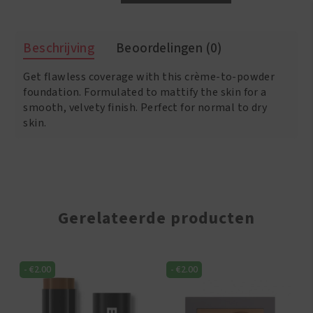
Opal
–
Mineral
Beschrijving
Beoordelingen (0)
Matte
Crème
Get flawless coverage with this crème-to-powder
Powder
Foundation
foundation. Formulated to mattify the skin for a
SPF
smooth, velvety finish. Perfect for normal to dry
15
skin.
Suede
Mocha
aantal
Gerelateerde producten
-
€
2.00
-
€
2.00