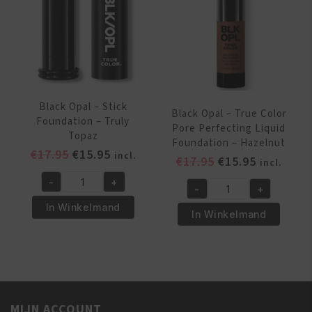
aantal
Black Opal – Stick
Black Opal – True Color
Foundation – Truly
Pore Perfecting Liquid
Topaz
Foundation – Hazelnut
Oorspronkelijke
Huidige
€
17.95
€
15.95
incl.
Oorspronkelijk
Huidige
€
17.95
€
15.95
incl.
prijs
prijs
prijs
prijs
-
+
was:
is:
Black
-
+
was:
is:
Black
€17.95.
€15.95.
Opal
In Winkelmand
€17.95.
€15.95.
Opal
In Winkelmand
-
-
Stick
True
Foundation
Color
-
Pore
Truly
Perfecting
Topaz
MIJN ACCOUNT