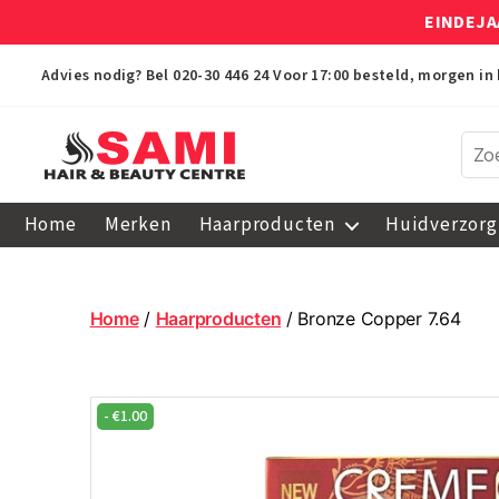
EINDEJA
Advies nodig? Bel
020-30 446 24
Voor 17:00 besteld, morgen in 
Sami
Afro
Home
Merken
Haarproducten
Huidverzorg
Hair
&
Beauty
Centre
Home
/
Haarproducten
/ Bronze Copper 7.64
-
€
1.00