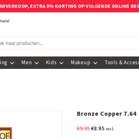
ARVERKOOP, EXTRA 5% KORTING OP VOLGENDE ONLINE BE
huis!
ing
Men
Kids
Makeup
Tools & Acces
Bronze Copper 7.64
Oorspronkelijke
Huidige
€
9.95
€
8.95
incl.
prijs
prijs