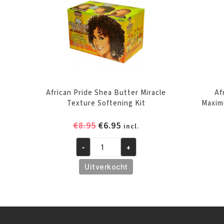
African Pride Shea Butter Miracle
Af
Texture Softening Kit
Maxim
Oorspronkelijke
Huidige
€
8.95
€
6.95
incl.
prijs
prijs
-
+
was:
is:
African
€8.95.
€6.95.
Pride
Uitverkocht
Shea
Butter
Miracle
Texture