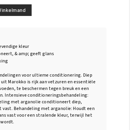
Winkelmand
levendige kleur
oneert, & amp; geeft glans
king
delingen voor ultieme conditionering. Diep
uit Marokko is rijk aan vetzuren en essentiële
voeden, te beschermen tegen breuk en een
en. Intensieve conditioneringsbehandeling:
ling met arganolie conditioneert diep,
t vast. Behandeling met arganolie: Houdt een
ans vast voor een stralende kleur, terwijl het
 wordt.