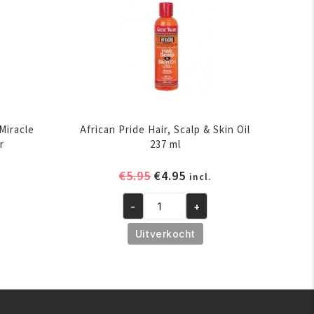
Miracle
African Pride Hair, Scalp & Skin Oil
r
237 ml
elijke
ige
Oorspronkelijke
Huidige
€
5.95
€
4.95
incl.
prijs
prijs
-
+
was:
is:
African
.
€5.95.
€4.95.
Pride
Uitverkocht
Hair,
Scalp
&
Skin