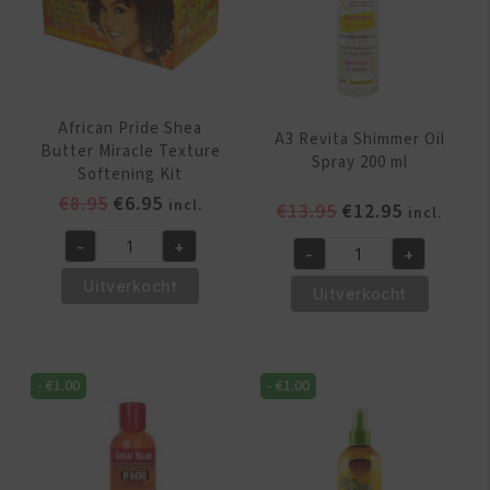
African Pride Shea
A3 Revita Shimmer Oil
Butter Miracle Texture
Spray 200 ml
Softening Kit
Oorspronkelijke
Huidige
€
8.95
€
6.95
incl.
Oorspronkelijk
Huidige
€
13.95
€
12.95
incl.
prijs
prijs
prijs
prijs
-
+
was:
is:
-
+
African
was:
is:
A3
€8.95.
€6.95.
Pride
€13.95.
€12.95.
Uitverkocht
Revita
Uitverkocht
Shea
Shimmer
Butter
Oil
Miracle
Spray
-
€
1.00
-
€
1.00
Texture
200
Softening
ml
Kit
aantal
aantal