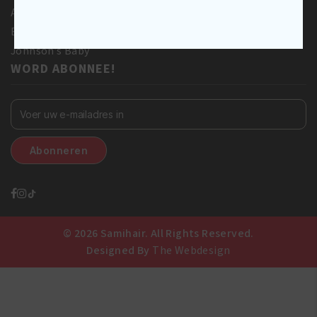
Afro love
Eco Styler
Johnson’s Baby
WORD ABONNEE!
© 2026 Samihair. All Rights Reserved.
Designed By
The Webdesign