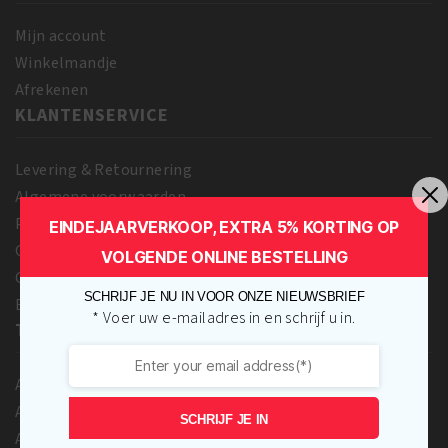
aantal
Spray
355
Mijn account
ml
Winkelmandje
aantal
Afrekenen
KLANTENSERVICE
Levering & Retournering
Algemene voorwaarden
Privacy Beleid
EINDEJAARVERKOOP, EXTRA 5% KORTING OP
Over ons
VOLGENDE ONLINE BESTELLING
Contact Us
SCHRIJF JE NU IN VOOR ONZE NIEUWSBRIEF
Blog
* Voer uw e-mailadres in en schrijf u in.
TOPMERKEN
A3 Cosmetics
Adore
SCHRIJF JE IN
Africa’s Best