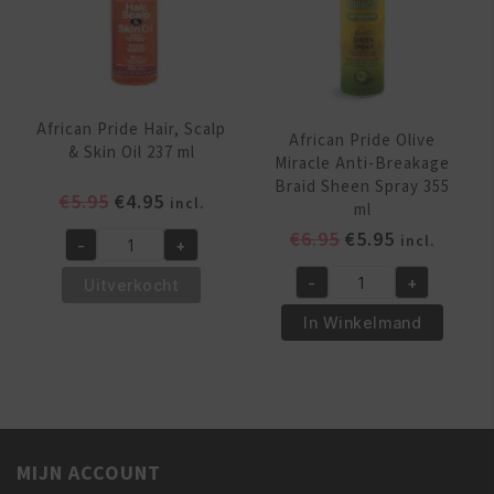
African Pride Hair, Scalp
African Pride Olive
& Skin Oil 237 ml
Miracle Anti-Breakage
Braid Sheen Spray 355
Oorspronkelijke
Huidige
€
5.95
€
4.95
incl.
ml
prijs
prijs
Oorspronkelijk
Huidige
€
6.95
€
5.95
incl.
-
+
was:
is:
African
prijs
prijs
€5.95.
€4.95.
Pride
-
+
Uitverkocht
was:
is:
African
Hair,
€6.95.
€5.95.
Pride
In Winkelmand
Scalp
Olive
&
Miracle
Skin
Anti-
Oil
Breakage
237
Braid
ml
MIJN ACCOUNT
Sheen