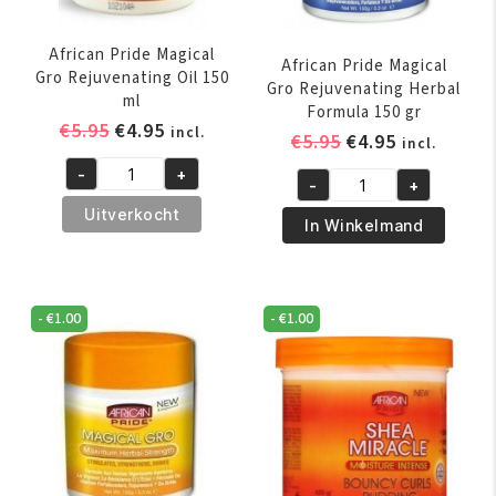
African Pride Magical
African Pride Magical
Gro Rejuvenating Oil 150
Gro Rejuvenating Herbal
ml
Formula 150 gr
Oorspronkelijke
Huidige
€
5.95
€
4.95
incl.
Oorspronkelijk
Huidige
€
5.95
€
4.95
incl.
prijs
prijs
prijs
prijs
-
+
was:
is:
African
-
+
was:
is:
African
€5.95.
€4.95.
Pride
Uitverkocht
€5.95.
€4.95.
Pride
In Winkelmand
Magical
Magical
Gro
Gro
Rejuvenating
Rejuvenating
Oil
-
€
1.00
-
€
1.00
Herbal
150
Formula
ml
150
aantal
gr
aantal