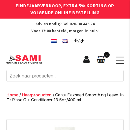
EINDEJAARVERKOOP, EXTRA 5% KORTING OP
VOLGENDE ONLINE BESTELLING
Advies nodig? Bel
020-30 446 24
Voor 17:00 besteld, morgen in huis!
0
Sami
Afro
Hair
&
Beauty
Home
/
Haarproducten
/ Cantu Flaxseed Smoothing Leave-In
Centre
Or Rinse Out Conditioner 13.5oz/400 ml