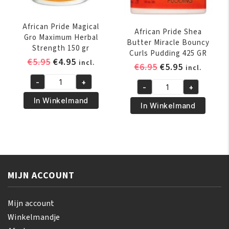
African Pride Magical
African Pride Shea
Gro Maximum Herbal
Butter Miracle Bouncy
Strength 150 gr
Curls Pudding 425 GR
Oorspronkelijke
Huidige
€
5.95
€
4.95
incl.
Oorspronkelijk
Huidige
€
6.95
€
5.95
incl.
prijs
prijs
prijs
prijs
-
+
was:
is:
African
-
+
was:
is:
African
€5.95.
€4.95.
Pride
In Winkelmand
€6.95.
€5.95.
Pride
In Winkelmand
Magical
Shea
Gro
Butter
Maximum
Miracle
Herbal
Bouncy
Strength
Curls
150
MIJN ACCOUNT
Pudding
gr
425
aantal
GR
Mijn account
aantal
Winkelmandje