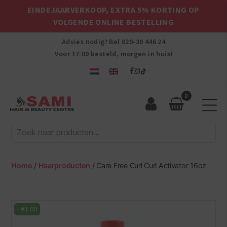
EINDEJAARVERKOOP, EXTRA 5% KORTING OP
VOLGENDE ONLINE BESTELLING
Advies nodig? Bel
020-30 446 24
Voor 17:00 besteld, morgen in huis!
0
Sami
Afro
Hair
&
Beauty
Home
/
Haarproducten
/ Care Free Curl Curl Activator 16oz
Centre
-
€
1.00