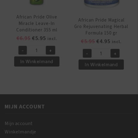
African Pride Olive
African Pride Magical
Miracle Leave-In
Gro Rejuvenating Herbal
Conditioner 355 ml
Formula 150 gr
Oorspronkelijke
Huidige
€
6.95
€
5.95
incl.
Oorspronkelijk
Huidige
€
5.95
€
4.95
incl.
prijs
prijs
prijs
prijs
-
+
was:
is:
African
-
+
was:
is:
African
€6.95.
€5.95.
Pride
In Winkelmand
€5.95.
€4.95.
Pride
In Winkelmand
Olive
Magical
Miracle
Gro
Leave-
Rejuvenating
In
Herbal
Conditioner
Formula
355
MIJN ACCOUNT
150
ml
gr
aantal
aantal
Mijn account
Winkelmandje