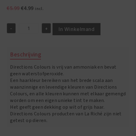
Oorspronkelijke
Huidige
€
5.99
€
4.99
incl.
prijs
prijs
was:
is:
-
+
€5.99.
€4.99.
In Winkelmand
Color:
Flamingo
Pink
-
Beschrijving
88ml
aantal
Directions Colours is vrij van ammoniak en bevat
geen waterstofperoxide.
Een haarkleur bereiken van het brede scala aan
waanzinnige en levendige kleuren van Directions
Colours, en alle kleuren kunnen met elkaar gemengd
worden om een eigen unieke tint te maken.
Het geeft geen dekking op wit of grijs haar.
Directions Colours producten van La Riché zijn niet
getest op dieren.