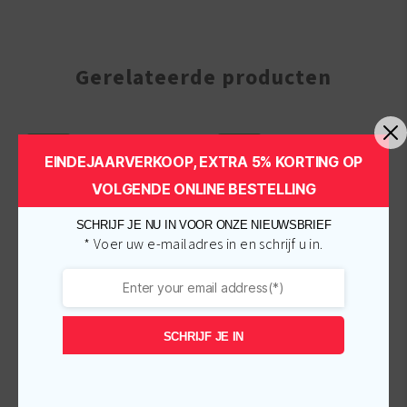
Gerelateerde producten
-
€
0.75
-
€
2.00
EINDEJAARVERKOOP, EXTRA 5% KORTING OP
VOLGENDE ONLINE BESTELLING
SCHRIJF JE NU IN VOOR ONZE NIEUWSBRIEF
* Voer uw e-mailadres in en schrijf u in.
African Pride Olive
SCHRIJF JE IN
African Pride Shea
Miracle Anti-Breakage
Butter Miracle Curl
Strengthening
Definer Jelly 177 ml
Treatment 170 gr