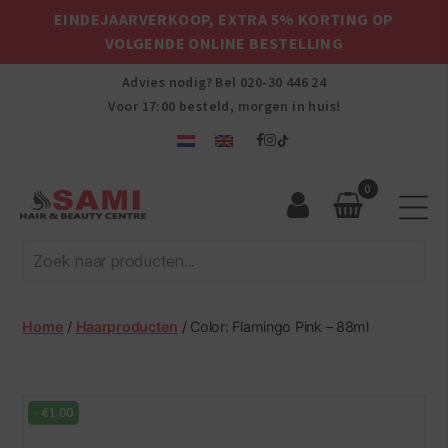
EINDEJAARVERKOOP, EXTRA 5% KORTING OP
VOLGENDE ONLINE BESTELLING
Advies nodig? Bel
020-30 446 24
Voor 17:00 besteld, morgen in huis!
0
Sami
Afro
Hair
&
Beauty
Home
/
Haarproducten
/ Color: Flamingo Pink – 88ml
Centre
-
€
1.00