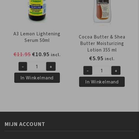
aantal
A3 Lemon Lightening
Cocoa Butter & Shea
Serum 50ml
Butter Moisturizing
Lotion 355 ml
Oorspronkelijke
Huidige
€
11.95
€
10.95
incl.
€
5.95
incl.
prijs
prijs
-
+
was:
is:
A3
-
+
Cocoa
€11.95.
€10.95.
Lemon
In Winkelmand
Butter
In Winkelmand
Lightening
&
Serum
Shea
50ml
Butter
aantal
Moisturizing
Lotion
MIJN ACCOUNT
355
ml