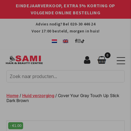
EINDEJAARVERKOOP, EXTRA 5% KORTING OP
VOLGENDE ONLINE BESTELLING
Advies nodig? Bel
020-30 446 24
Voor 17:00 besteld, morgen in huis!
0
Sami
Afro
Hair
&
Beauty
Home
/
Huid verzorging
/ Cover Your Gray Touch Up Stick
Centre
Dark Brown
-
€
1.00