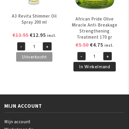
A3 Revita Shimmer Oil
African Pride Olive
Spray 200 ml
Miracle Anti-Breakage
Strengthening
Oorspronkelijke
Huidige
€
13.95
€
12.95
incl.
Treatment 170 gr
prijs
prijs
Oorspronkelijk
Huidige
€
5.50
€
4.75
incl.
-
+
was:
is:
A3
prijs
prijs
€13.95.
€12.95.
Revita
-
+
Uitverkocht
was:
is:
African
Shimmer
€5.50.
€4.75.
Pride
In Winkelmand
Oil
Olive
Spray
Miracle
200
Anti-
ml
Breakage
aantal
Strengthening
MIJN ACCOUNT
Treatment
170
gr
Mijn account
aantal