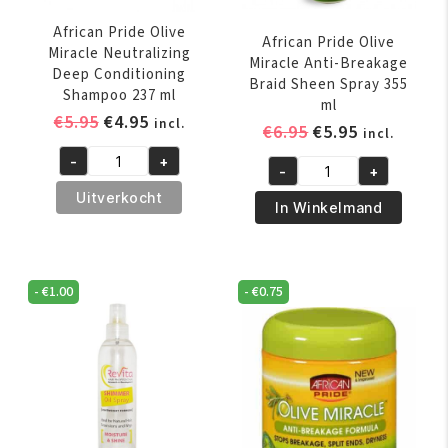
African Pride Olive
African Pride Olive
Miracle Neutralizing
Miracle Anti-Breakage
Deep Conditioning
Braid Sheen Spray 355
Shampoo 237 ml
ml
Oorspronkelijke
Huidige
€
5.95
€
4.95
incl.
Oorspronkelijk
Huidige
€
6.95
€
5.95
incl.
prijs
prijs
prijs
prijs
-
+
was:
is:
African
-
+
was:
is:
African
€5.95.
€4.95.
Pride
Uitverkocht
€6.95.
€5.95.
Pride
In Winkelmand
Olive
Olive
Miracle
Miracle
Neutralizing
Anti-
Deep
-
€
1.00
-
€
0.75
Breakage
Conditioning
Braid
Shampoo
Sheen
237
Spray
ml
355
aantal
ml
aantal