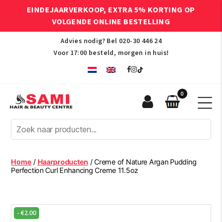
EINDEJAARVERKOOP, EXTRA 5% KORTING OP
VOLGENDE ONLINE BESTELLING
Advies nodig? Bel
020-30 446 24
Voor 17:00 besteld, morgen in huis!
0
Sami
Afro
Hair
&
Beauty
Home
/
Haarproducten
/ Creme of Nature Argan Pudding
Centre
Perfection Curl Enhancing Creme 11.5oz
-
€
2.00