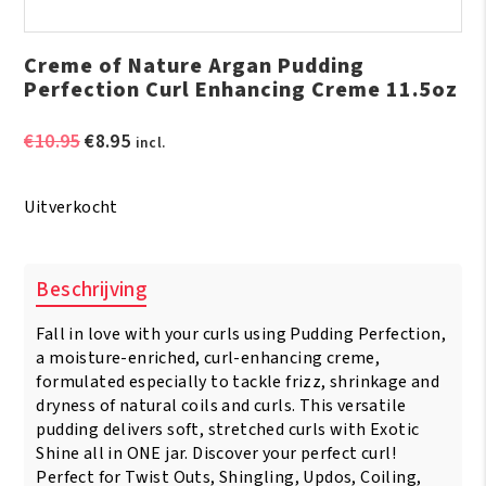
Creme of Nature Argan Pudding
Perfection Curl Enhancing Creme 11.5oz
Oorspronkelijke
Huidige
€
10.95
€
8.95
incl.
prijs
prijs
was:
is:
Uitverkocht
€10.95.
€8.95.
Beschrijving
Fall in love with your curls using Pudding Perfection,
a moisture-enriched, curl-enhancing creme,
formulated especially to tackle frizz, shrinkage and
dryness of natural coils and curls. This versatile
pudding delivers soft, stretched curls with Exotic
Shine all in ONE jar. Discover your perfect curl!
Perfect for Twist Outs, Shingling, Updos, Coiling,