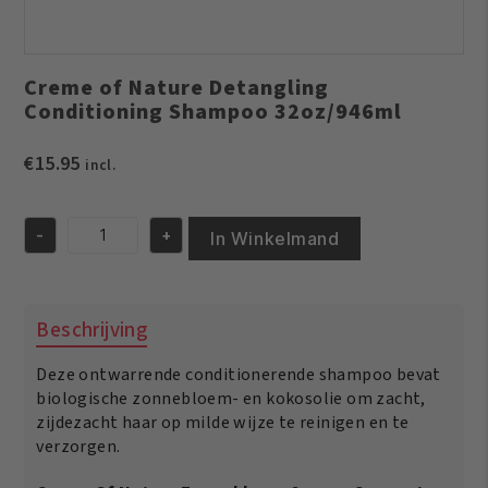
Creme of Nature Detangling
Conditioning Shampoo 32oz/946ml
€
15.95
incl.
-
+
In Winkelmand
Creme
of
Nature
Detangling
Beschrijving
Conditioning
Shampoo
Deze ontwarrende conditionerende shampoo bevat
32oz/946ml
aantal
biologische zonnebloem- en kokosolie om zacht,
zijdezacht haar op milde wijze te reinigen en te
verzorgen.