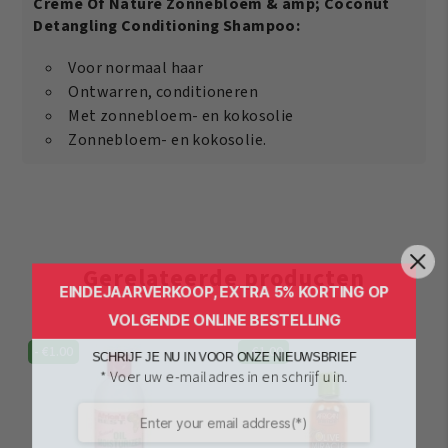
Creme Of Nature Zonnebloem & amp; Coconut
Detangling Conditioning Shampoo:
Voor normaal haar
Ontwarren, conditioneren
Met zonnebloem- en kokosolie
Zonnebloem- en kokosolie.
Gerelateerde producten
EINDEJAARVERKOOP, EXTRA 5% KORTING OP
VOLGENDE ONLINE BESTELLING
-
€
1.00
-
€
1.00
SCHRIJF JE NU IN VOOR ONZE NIEUWSBRIEF
* Voer uw e-mailadres in en schrijf u in.