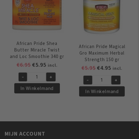
237
ml
aantal
African Pride Shea
African Pride Magical
Butter Miracle Twist
Gro Maximum Herbal
and Loc Smoothie 340 gr
Strength 150 gr
Oorspronkelijke
Huidige
€
6.95
€
5.95
incl.
Oorspronkelijk
Huidige
€
5.95
€
4.95
incl.
prijs
prijs
prijs
prijs
-
+
was:
is:
African
-
+
was:
is:
African
€6.95.
€5.95.
Pride
In Winkelmand
€5.95.
€4.95.
Pride
In Winkelmand
Shea
Magical
Butter
Gro
Miracle
Maximum
Twist
Herbal
and
Strength
Loc
MIJN ACCOUNT
150