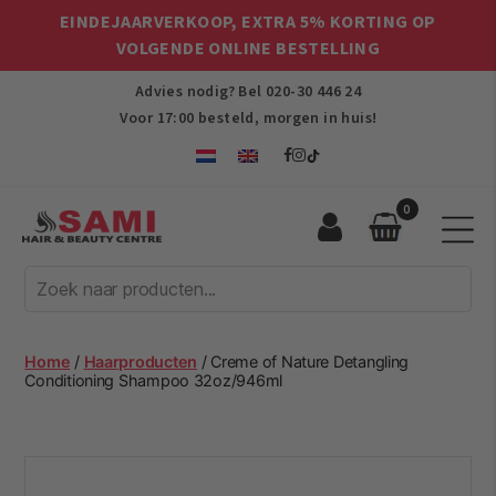
EINDEJAARVERKOOP, EXTRA 5% KORTING OP
VOLGENDE ONLINE BESTELLING
Advies nodig? Bel
020-30 446 24
Voor 17:00 besteld, morgen in huis!
0
Sami
Afro
Hair
&
Beauty
Home
/
Haarproducten
/ Creme of Nature Detangling
Centre
Conditioning Shampoo 32oz/946ml