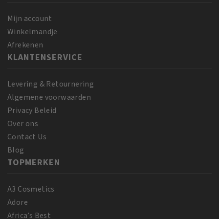
Smoothie
gr
340
aantal
Mijn account
gr
Winkelmandje
aantal
Afrekenen
KLANTENSERVICE
Levering & Retournering
Algemene voorwaarden
Privacy Beleid
Over ons
Contact Us
Blog
TOPMERKEN
A3 Cosmetics
Adore
Africa’s Best