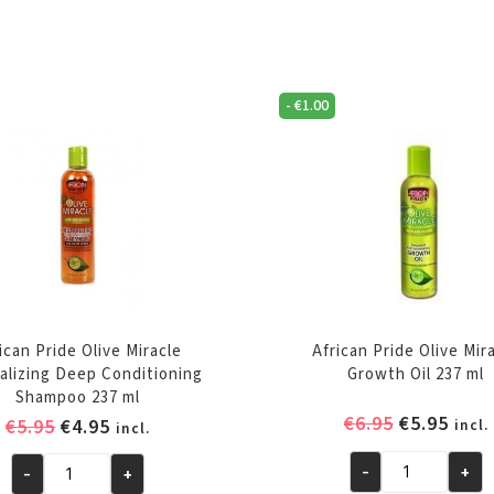
-
€
1.00
ican Pride Olive Miracle
African Pride Olive Mir
alizing Deep Conditioning
Growth Oil 237 ml
Shampoo 237 ml
Oorspronk
Huid
€
6.95
€
5.95
Oorspronkelijke
Huidige
€
5.95
€
4.95
incl.
incl.
prijs
prijs
prijs
prijs
was:
is:
-
+
-
+
was:
is:
African
African