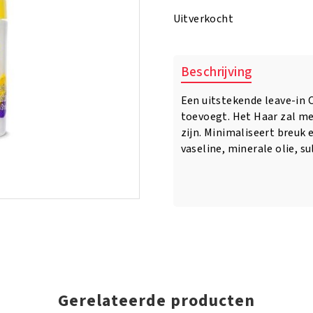
was:
is:
Uitverkocht
€5.95.
€4.95.
Beschrijving
Een uitstekende leave-in C
toevoegt. Het Haar zal m
zijn. Minimaliseert breuk
vaseline, minerale olie, s
Gerelateerde producten