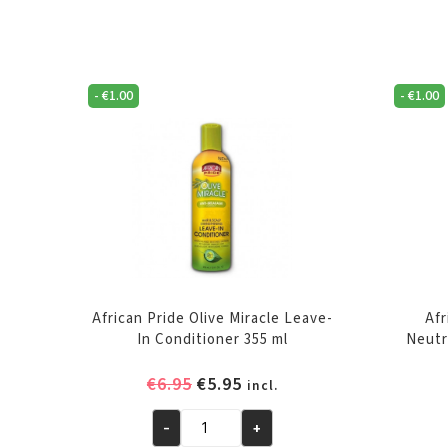
-
€
1.00
-
€
1.00
African Pride Olive Miracle Leave-
Afr
In Conditioner 355 ml
Neutr
Oorspronkelijke
Huidige
€
6.95
€
5.95
incl.
prijs
prijs
was:
is:
-
+
African