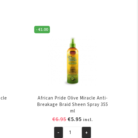
-
€
1.00
acle
African Pride Olive Miracle Anti-
Breakage Braid Sheen Spray 355
ml
elijke
ige
Oorspronkelijke
Huidige
€
6.95
€
5.95
incl.
prijs
prijs
-
+
was:
is:
African