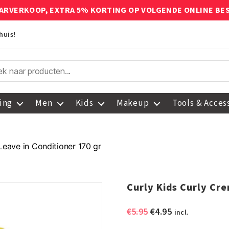
ARVERKOOP, EXTRA 5% KORTING OP VOLGENDE ONLINE BE
huis!
ing
Men
Kids
Makeup
Tools & Acces
Leave in Conditioner 170 gr
Curly Kids Curly Cr
Oorspronkelijke
Huidige
€
5.95
€
4.95
incl.
prijs
prijs