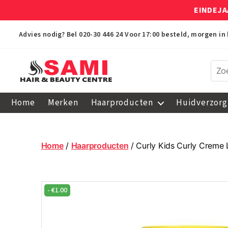
EINDEJA
Advies nodig? Bel
020-30 446 24
Voor 17:00 besteld, morgen in 
Sami
Afro
Home
Merken
Haarproducten
Huidverzorg
Hair
&
Beauty
Centre
Home
/
Haarproducten
/ Curly Kids Curly Creme 
-
€
1.00