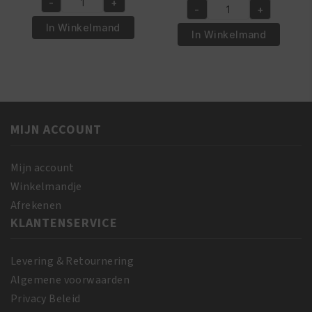
-
+
was:
is:
African
-
+
was:
is:
African
€5.95.
€4.95.
Pride
In Winkelmand
€6.95.
€5.95.
Pride
In Winkelmand
Magical
Shea
Gro
Butter
Maximum
Miracle
Herbal
Bouncy
Strength
Curls
150
MIJN ACCOUNT
Pudding
gr
425
aantal
GR
Mijn account
aantal
Winkelmandje
Afrekenen
KLANTENSERVICE
Levering & Retournering
Algemene voorwaarden
Privacy Beleid