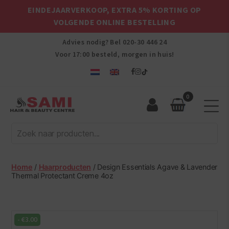
EINDEJAARVERKOOP, EXTRA 5% KORTING OP
VOLGENDE ONLINE BESTELLING
Advies nodig? Bel
020-30 446 24
Voor 17:00 besteld, morgen in huis!
0
Sami
Afro
Hair
&
Beauty
Home
/
Haarproducten
/ Design Essentials Agave & Lavender
Centre
Thermal Protectant Creme 4oz
-
€
3.00