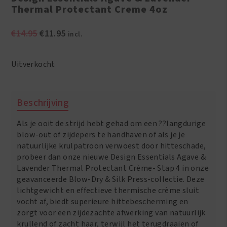
Thermal Protectant Creme 4oz
Oorspronkelijke
Huidige
€
14.95
€
11.95
incl.
prijs
prijs
was:
is:
Uitverkocht
€14.95.
€11.95.
Beschrijving
Als je ooit de strijd hebt gehad om een ??langdurige
blow-out of zijdepers te handhaven of als je je
natuurlijke krulpatroon verwoest door hitteschade,
probeer dan onze nieuwe Design Essentials Agave &
Lavender Thermal Protectant Crème- Stap 4 in onze
geavanceerde Blow-Dry & Silk Press-collectie. Deze
lichtgewicht en effectieve thermische crème sluit
vocht af, biedt superieure hittebescherming en
zorgt voor een zijdezachte afwerking van natuurlijk
krullend of zacht haar, terwijl het terugdraaien of