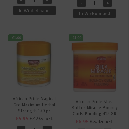
-
+
was:
is:
African
-
+
was:
is:
African
€6.95.
€5.95.
Pride
In Winkelmand
€6.95.
€5.95.
Pride
In Winkelmand
Shea
Shea
Butter
Butter
Miracle
Miracle
Twist
-
€
1.00
-
€
1.00
Silky
and
Hair
Loc
Moisturizer
Smoothie
355
340
ml
gr
aantal
aantal
African Pride Magical
African Pride Shea
Gro Maximum Herbal
Butter Miracle Bouncy
Strength 150 gr
Curls Pudding 425 GR
Oorspronkelijke
Huidige
€
5.95
€
4.95
incl.
Oorspronkelijk
Huidige
€
6.95
€
5.95
incl.
prijs
prijs
prijs
prijs