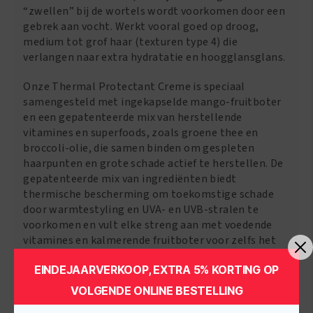
“zwellen” bij de wortels wordt voorkomen door een
gebrek aan vocht. Werkt vooral goed op droog,
medium tot grof haar (texturen type 4) die
verlangen naar extra hydratatie en hoogglansglans.
Onze Thermal Protectant Creme is speciaal
samengesteld met ingekapselde mango-fruitboter
en een gepatenteerde mix van herstellende
vitamines en superfoods, zoals groene thee en
broccoli-olie, die samen binden om gespleten
haarpunten en grote schade actief te herstellen. De
gepatenteerde mix van ingrediënten biedt
thermische bescherming om toekomstige schade
door warmtestyling en UVA- en UVB-stralen te
voorkomen en vult elke streng aan met voedende
vitamines en kalmerende fruitboter voor zelfs het
meest beschadigde, levenloze haar.
EINDEJAARVERKOOP, EXTRA 5% KORTING OP
VOLGENDE ONLINE BESTELLING