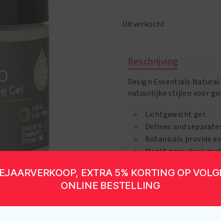
Uitverkocht
Beschrijving
Design Essentials Natural 
natuurlijke stijlen voor g
Lichtgewicht gel.
Defines and separates
Botanicals provide ex
Maakt haar sterk met
Geeft een matige tot 
EJAARVERKOOP, EXTRA 5% KORTING OP VOL
ONLINE BESTELLING