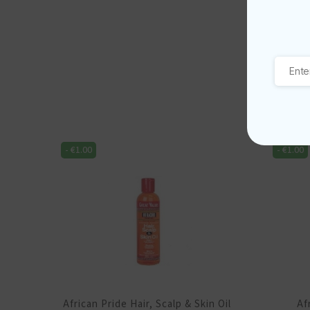
-
€
1.00
-
€
1.00
African Pride Hair, Scalp & Skin Oil
Af