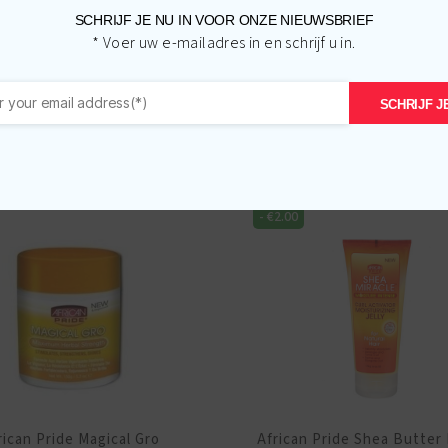
SCHRIJF JE NU IN VOOR ONZE NIEUWSBRIEF
* Voer uw e-mailadres in en schrijf u in.
Gerelateerde producten
SCHRIJF JE
-
€
2.00
rican Pride Magical Gro
African Pride Shea Butter 