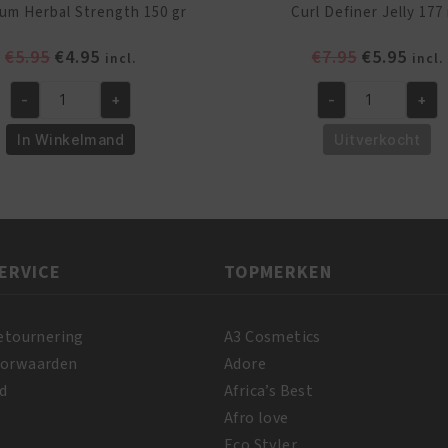
um Herbal Strength 150 gr
Curl Definer Jelly 177
Oorspronkelijke
Huidige
Oorspronk
Huid
€
5.95
€
4.95
€
7.95
€
5.95
incl.
incl.
prijs
prijs
prijs
prijs
-
+
-
+
was:
is:
was:
is:
African
African
€5.95.
€4.95.
€7.95.
€5.95
Pride
Pride
In Winkelmand
Uitverkocht
Magical
Shea
Gro
Butter
Maximum
Miracle
Herbal
Curl
Strength
Definer
ERVICE
TOPMERKEN
150
Jelly
gr
177
aantal
ml
etournering
A3 Cosmetics
aantal
oorwaarden
Adore
d
Africa’s Best
Afro love
Eco Styler