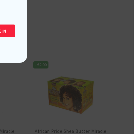
 IN
-
€
2.00
Miracle
African Pride Shea Butter Miracle