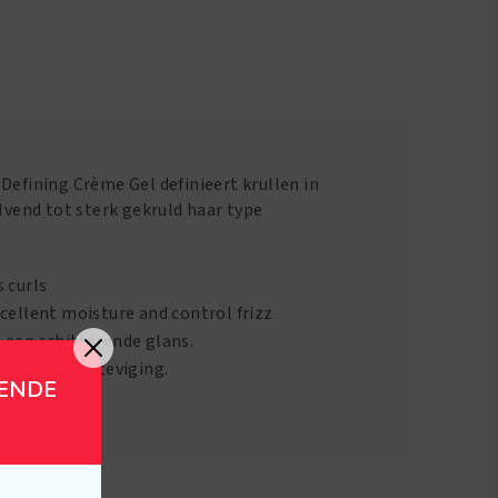
Defining Crème Gel definieert krullen in
olvend tot sterk gekruld haar type
 curls
cellent moisture and control frizz
 een schitterende glans.
stevige versteviging.
GENDE