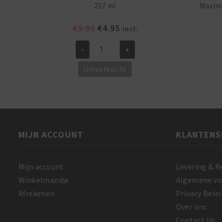
237 ml
Maxim
Oorspronkelijke
Huidige
€
5.95
€
4.95
incl.
prijs
prijs
-
+
was:
is:
African
€5.95.
€4.95.
Pride
Uitverkocht
Hair,
Scalp
&
Skin
Oil
MIJN ACCOUNT
KLANTENS
237
ml
aantal
Mijn account
Levering & R
Winkelmandje
Algemene v
Afrekenen
Privacy Belei
Over ons
Contact Us