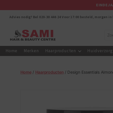
EINDEJA
Advies nodig? Bel
020-30 446 24
Voor 17:00 besteld, morgen in 
Sami
Afro
Home
Merken
Haarproducten
Huidverzorg
Hair
&
Beauty
Centre
Home
/
Haarproducten
/ Design Essentials Almo