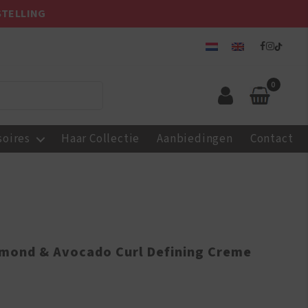
STELLING
0
soires
Haar Collectie
Aanbiedingen
Contact
lmond & Avocado Curl Defining Creme