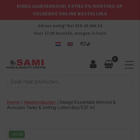
EINDEJAARVERKOOP, EXTRA 5% KORTING OP
VOLGENDE ONLINE BESTELLING
Advies nodig? Bel
020-30 446 24
Voor 17:00 besteld, morgen in huis!
0
Sami
Afro
Hair
&
Beauty
Home
/
Haarproducten
/ Design Essentials Almond &
Centre
Avocado Twist & Setting Lotion 8oz/237 ml
-
€
1.00