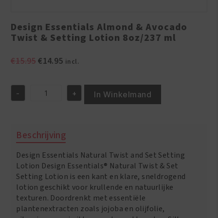
Design Essentials Almond & Avocado
Twist & Setting Lotion 8oz/237 ml
Oorspronkelijke
Huidige
€
15.95
€
14.95
incl.
prijs
prijs
was:
is:
-
+
€15.95.
€14.95.
In Winkelmand
Design
Essentials
Almond
&
Beschrijving
Avocado
Twist
Design Essentials Natural Twist and Set Setting
&
Setting
Lotion Design Essentials® Natural Twist & Set
Lotion
Setting Lotion is een kant en klare, sneldrogend
8oz/237
lotion geschikt voor krullende en natuurlijke
ml
texturen. Doordrenkt met essentiële
aantal
plantenextracten zoals jojoba en olijfolie,