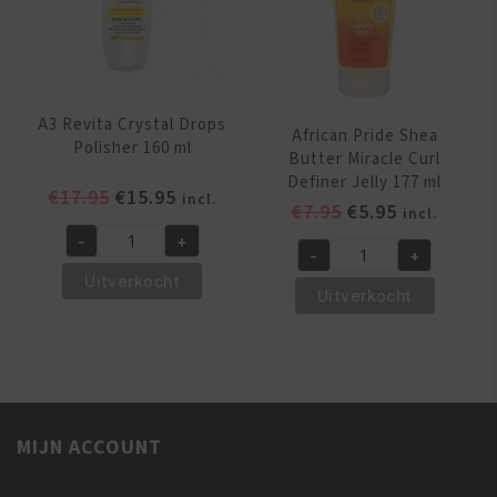
&
Conditioner
355
ml
aantal
A3 Revita Crystal Drops
African Pride Shea
Polisher 160 ml
Butter Miracle Curl
Definer Jelly 177 ml
Oorspronkelijke
Huidige
€
17.95
€
15.95
incl.
Oorspronkelijk
Huidige
€
7.95
€
5.95
incl.
prijs
prijs
prijs
prijs
-
+
was:
is:
A3
-
+
was:
is:
African
€17.95.
€15.95.
Revita
Uitverkocht
€7.95.
€5.95.
Pride
Uitverkocht
Crystal
Shea
Drops
Butter
Polisher
Miracle
160
Curl
ml
Definer
aantal
MIJN ACCOUNT
Jelly
177