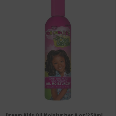
Dream Kids Oil Moisturizer 8 oz/250ml