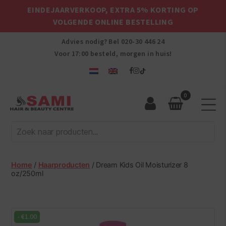
EINDEJAARVERKOOP, EXTRA 5% KORTING OP
VOLGENDE ONLINE BESTELLING
Advies nodig? Bel
020-30 446 24
Voor 17:00 besteld, morgen in huis!
0
Sami
Afro
Hair
&
Beauty
Home
/
Haarproducten
/ Dream Kids Oil Moisturizer 8
Centre
oz/250ml
-
€
1.00