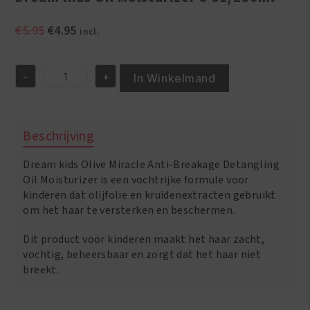
Oorspronkelijke
Huidige
€
5.95
€
4.95
incl.
prijs
prijs
was:
is:
-
+
€5.95.
€4.95.
In Winkelmand
Dream
Kids
Oil
Moisturizer
Beschrijving
8
oz/250ml
Dream kids Olive Miracle Anti-Breakage Detangling
aantal
Oil Moisturizer is een vochtrijke formule voor
kinderen dat olijfolie en kruidenextracten gebruikt
om het haar te versterken en beschermen.
Dit product voor kinderen maakt het haar zacht,
vochtig, beheersbaar en zorgt dat het haar niet
breekt.