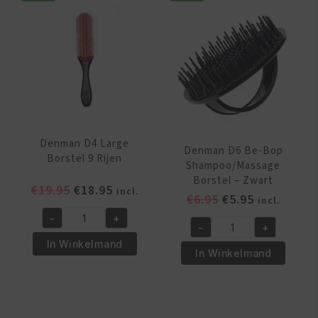
Denman D4 Large
Denman D6 Be-Bop
Borstel 9 Rijen
Shampoo/Massage
Borstel – Zwart
Oorspronkelijke
Huidige
€
19.95
€
18.95
incl.
Oorspronkelijk
Huidige
€
6.95
€
5.95
incl.
prijs
prijs
prijs
prijs
-
+
was:
is:
Denman
-
+
was:
is:
Denman
€19.95.
€18.95.
D4
In Winkelmand
€6.95.
€5.95.
D6
In Winkelmand
Large
Be-
Borstel
Bop
9
Shampoo/Massage
Rijen