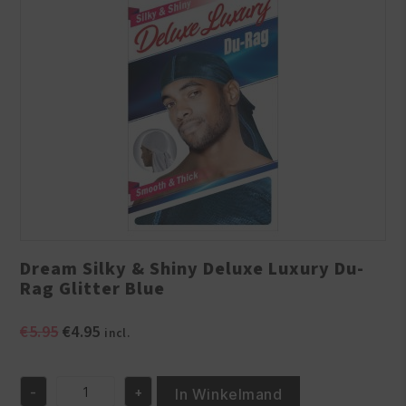
Dream Silky & Shiny Deluxe Luxury Du-
Rag Glitter Blue
Oorspronkelijke
Huidige
€
5.95
€
4.95
incl.
prijs
prijs
was:
is:
-
+
€5.95.
€4.95.
In Winkelmand
Dream