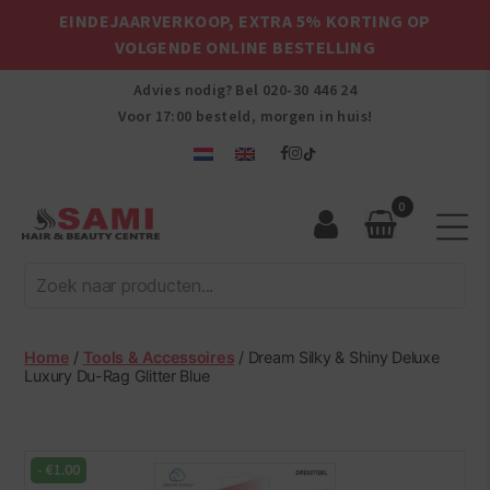
EINDEJAARVERKOOP, EXTRA 5% KORTING OP
VOLGENDE ONLINE BESTELLING
Advies nodig? Bel
020-30 446 24
Voor 17:00 besteld, morgen in huis!
0
Sami
Afro
Hair
&
Beauty
Home
/
Tools & Accessoires
/ Dream Silky & Shiny Deluxe
Centre
Luxury Du-Rag Glitter Blue
-
€
1.00