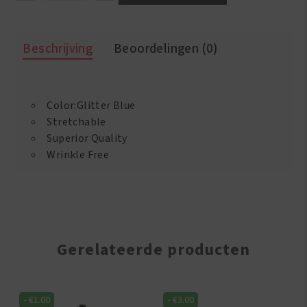
Silky
&
Shiny
Beschrijving
Beoordelingen (0)
Deluxe
Luxury
Du-
Rag
Glitter
Color:Glitter Blue
Blue
Stretchable
aantal
Superior Quality
Wrinkle Free
Gerelateerde producten
-
€
1.00
-
€
3.00