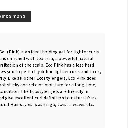
Winkelmand
l (Pink) is an ideal holding gel for lighter curls
a is enriched with tea trea, a powerful natural
ritation of the scalp. Eco Pink has a less hard
ows you to perfectly define lighter curls and to dry
ffly. Like all other Ecostyler gels, Eco Pink does
 not sticky and retains moisture for a long time,
condition. The Ecostyler gels are friendly in
d give excellent curl definition to natural frizz
atural Hair styles: wash n go, twists, waves etc.