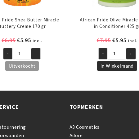
n Pride Shea Butter Miracle
African Pride Olive Miracl
Buttery Creme 170 gr
in Conditioner 425 g
Oorspronkelijke
Huidige
Oorspronk
Huid
€
6.95
€
5.95
€
7.95
€
5.95
incl.
incl.
prijs
prijs
prijs
prijs
-
+
-
+
was:
is:
was:
is:
African
African
€6.95.
€5.95.
€7.95.
€5.95
Pride
Pride
Uitverkocht
In Winkelmand
Shea
Olive
Butter
Miracle
Miracle
Leave-
Buttery
in
Creme
Conditioner
ERVICE
TOPMERKEN
170
425
gr
gr
aantal
aantal
etournering
A3 Cosmetics
oorwaarden
Adore