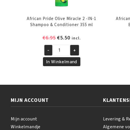
African Pride Olive Miracle 2 -IN-1
Africa
Shampoo & Conditioner 355 ml
Oorspronkelijke
Huidige
€
6.95
€
5.50
incl.
prijs
prijs
-
+
was:
is:
African
€6.95.
€5.50.
Pride
In Winkelmand
Olive
Miracle
2
-
IN-
MIJN ACCOUNT
KLANTENS
1
Shampoo
&
Mijn account
Levering & R
Conditioner
Winkelmandje
Algemene v
355