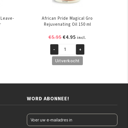
e Leave-
African Pride Magical Gro
r
Rejuvenating Oil 150 ml
elijke
ige
Oorspronkelijke
Huidige
€
5.95
€
4.95
incl.
prijs
prijs
-
+
was:
is:
African
.
€5.95.
€4.95.
Pride
Uitverkocht
Magical
Gro
Rejuvenating
Oil
150
WORD ABONNEE!
ml
aantal