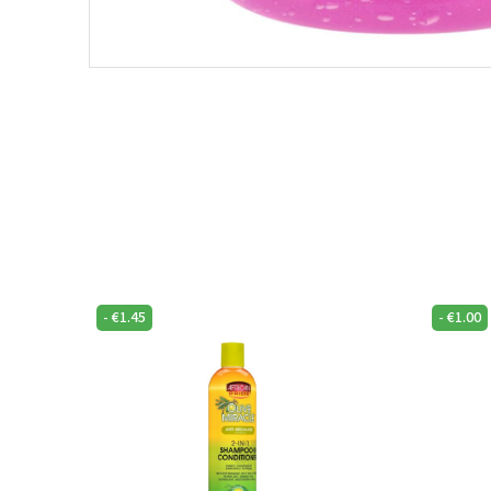
-
€
1.45
-
€
1.00