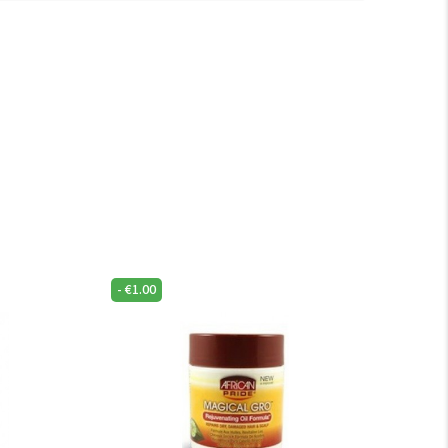
-
€
1.00