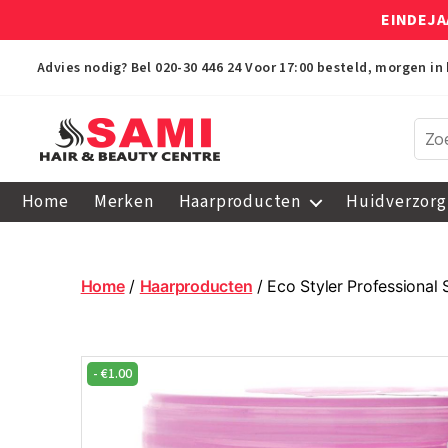
EINDEJA
Advies nodig? Bel
020-30 446 24
Voor 17:00 besteld, morgen in 
Sami
Afro
Home
Merken
Haarproducten
Huidverzorg
Hair
&
Beauty
Centre
Home
/
Haarproducten
/ Eco Styler Professional
-
€
1.00