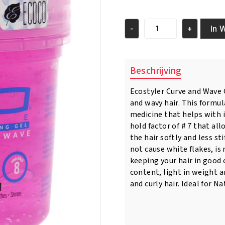
prijs
prijs
was:
is:
€3.95.
€2.95.
In 
-
+
Eco
Styler
Professional
Styling
Beschrijving
Gel
Curl
Ecostyler Curve and Wave Ge
&
and wavy hair. This formul
Wave
Pink
medicine that helps with ir
8
hold factor of # 7 that all
Oz/236ml
the hair softly and less sti
aantal
not cause white flakes, is
keeping your hair in good 
content, light in weight an
and curly hair. Ideal for N