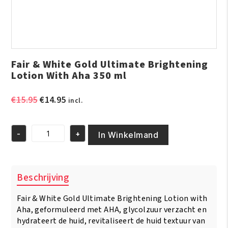
Fair & White Gold Ultimate Brightening
Lotion With Aha 350 ml
Oorspronkelijke
Huidige
€
15.95
€
14.95
incl.
prijs
prijs
was:
is:
-
+
€15.95.
€14.95.
In Winkelmand
Fair
&
White
Gold
Beschrijving
Ultimate
Brightening
Fair & White Gold Ultimate Brightening Lotion with
Lotion
With
Aha, geformuleerd met AHA, glycolzuur verzacht en
Aha
hydrateert de huid, revitaliseert de huid textuur van