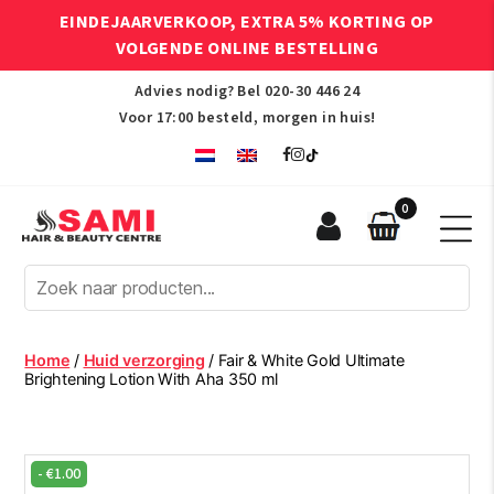
EINDEJAARVERKOOP, EXTRA 5% KORTING OP
VOLGENDE ONLINE BESTELLING
Advies nodig? Bel
020-30 446 24
Voor 17:00 besteld, morgen in huis!
0
Sami
Afro
Hair
&
Beauty
Home
/
Huid verzorging
/ Fair & White Gold Ultimate
Centre
Brightening Lotion With Aha 350 ml
-
€
1.00