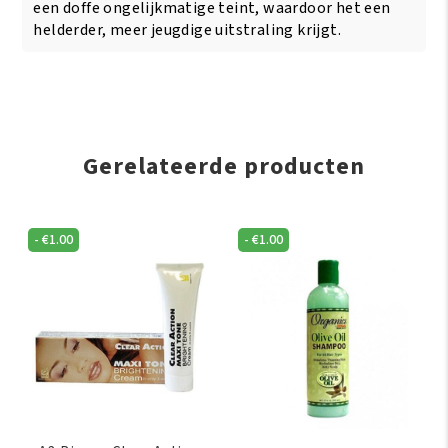
350
een doffe ongelijkmatige teint, waardoor het een
ml
helderder, meer jeugdige uitstraling krijgt.
aantal
Gerelateerde producten
-
€
1.00
-
€
1.00