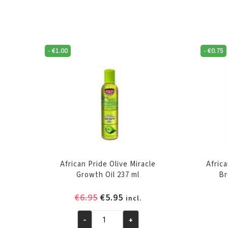
-
€
1.00
-
€
0.75
African Pride Olive Miracle
Africa
Growth Oil 237 ml
Br
Oorspronkelijke
Huidige
€
6.95
€
5.95
incl.
prijs
prijs
was:
is:
-
+
African