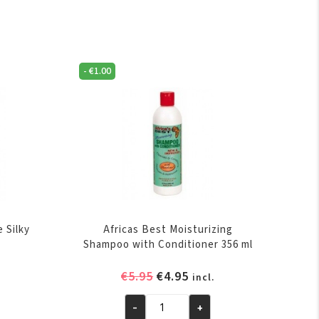
 IN
-
€
1.00
e Silky
Africas Best Moisturizing
r
Shampoo with Conditioner 356 ml
elijke
ige
Oorspronkelijke
Huidige
€
5.95
€
4.95
incl.
prijs
prijs
was:
is:
-
+
Africas