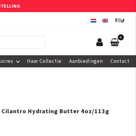
STELLING
0
soires
Haar Collectie
Aanbiedingen
Contact
 Cilantro Hydrating Butter 4oz/113g