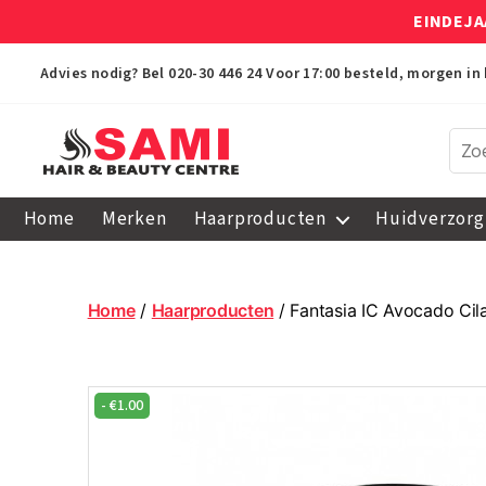
EINDEJA
Advies nodig? Bel
020-30 446 24
Voor 17:00 besteld, morgen in 
Sami
Afro
Home
Merken
Haarproducten
Huidverzorg
Hair
&
Beauty
Centre
Home
/
Haarproducten
/ Fantasia IC Avocado Cil
-
€
1.00