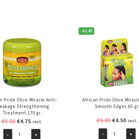
SCHRIJF JE
-
€
1.45
n Pride Olive Miracle Anti-
African Pride Olive Miracl
eakage Strengthening
Smooth Edges 65 g
Treatment 170 gr
Oorspronk
Huid
€
5.95
€
4.50
Oorspronkelijke
Huidige
€
5.50
€
4.75
incl.
incl.
prijs
prijs
prijs
prijs
was:
is:
-
+
-
+
was:
is:
African
African