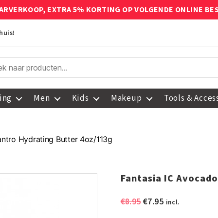
ARVERKOOP, EXTRA 5% KORTING OP VOLGENDE ONLINE BE
huis!
ing
Men
Kids
Makeup
Tools & Acces
antro Hydrating Butter 4oz/113g
Fantasia IC Avocado
Oorspronkelijke
Huidige
€
8.95
€
7.95
incl.
prijs
prijs