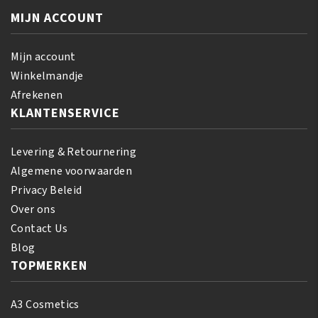
Wash
gr
MIJN ACCOUNT
Cleansing
aantal
Conditioner
355
Mijn account
ml
Winkelmandje
aantal
Afrekenen
KLANTENSERVICE
Levering & Retournering
Algemene voorwaarden
Privacy Beleid
Over ons
Contact Us
Blog
TOPMERKEN
A3 Cosmetics