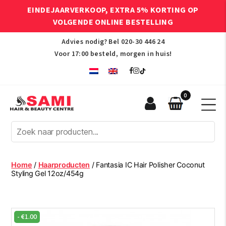
EINDEJAARVERKOOP, EXTRA 5% KORTING OP
VOLGENDE ONLINE BESTELLING
Advies nodig? Bel
020-30 446 24
Voor 17:00 besteld, morgen in huis!
0
Sami
Afro
Hair
&
Beauty
Home
/
Haarproducten
/ Fantasia IC Hair Polisher Coconut
Centre
Styling Gel 12oz/454g
-
€
1.00