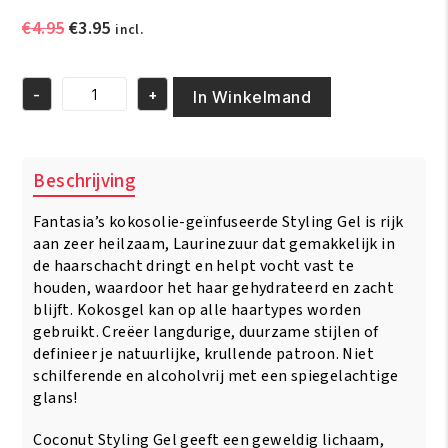
Oorspronkelijke
Huidige
€
4.95
€
3.95
incl.
prijs
prijs
was:
is:
-
+
€4.95.
€3.95.
In Winkelmand
Fantasia
IC
Hair
Polisher
Beschrijving
Coconut
Styling
Fantasia’s kokosolie-geïnfuseerde Styling Gel is rijk
Gel
12oz/454g
aan zeer heilzaam, Laurinezuur dat gemakkelijk in
aantal
de haarschacht dringt en helpt vocht vast te
houden, waardoor het haar gehydrateerd en zacht
blijft. Kokosgel kan op alle haartypes worden
gebruikt. Creëer langdurige, duurzame stijlen of
definieer je natuurlijke, krullende patroon. Niet
schilferende en alcoholvrij met een spiegelachtige
glans!
Coconut Styling Gel geeft een geweldig lichaam,