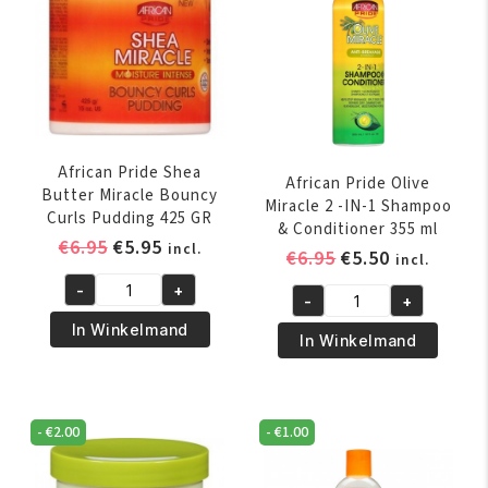
African Pride Shea
African Pride Olive
Butter Miracle Bouncy
Miracle 2 -IN-1 Shampoo
Curls Pudding 425 GR
& Conditioner 355 ml
Oorspronkelijke
Huidige
€
6.95
€
5.95
incl.
Oorspronkelijk
Huidige
€
6.95
€
5.50
incl.
prijs
prijs
prijs
prijs
-
+
was:
is:
African
-
+
was:
is:
African
€6.95.
€5.95.
Pride
In Winkelmand
€6.95.
€5.50.
Pride
In Winkelmand
Shea
Olive
Butter
Miracle
Miracle
2
Bouncy
-
€
2.00
-
€
1.00
-
Curls
IN-
Pudding