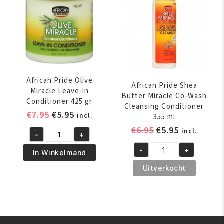
1
425
Shampoo
GR
&
aantal
Conditioner
355
ml
aantal
African Pride Olive
African Pride Shea
Miracle Leave-in
Butter Miracle Co-Wash
Conditioner 425 gr
Cleansing Conditioner
Oorspronkelijke
Huidige
€
7.95
€
5.95
incl.
355 ml
prijs
prijs
Oorspronkelijk
Huidige
€
6.95
€
5.95
incl.
-
+
was:
is:
African
prijs
prijs
€7.95.
€5.95.
-
+
Pride
was:
is:
In Winkelmand
African
Olive
€6.95.
€5.95.
Pride
Uitverkocht
Miracle
Shea
Leave-
Butter
in
Miracle
Conditioner
Co-
425