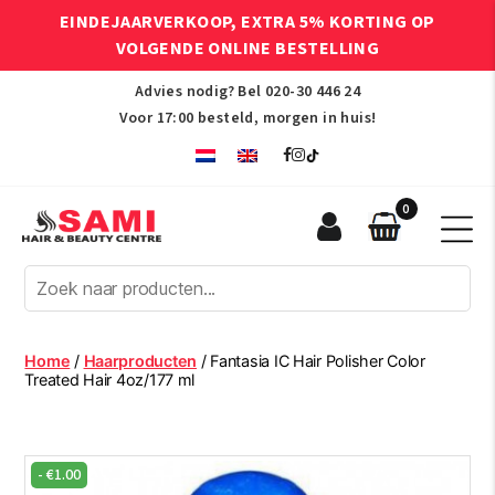
EINDEJAARVERKOOP, EXTRA 5% KORTING OP
VOLGENDE ONLINE BESTELLING
Advies nodig? Bel
020-30 446 24
Voor 17:00 besteld, morgen in huis!
0
Sami
Afro
Hair
&
Beauty
Home
/
Haarproducten
/ Fantasia IC Hair Polisher Color
Centre
Treated Hair 4oz/177 ml
-
€
1.00