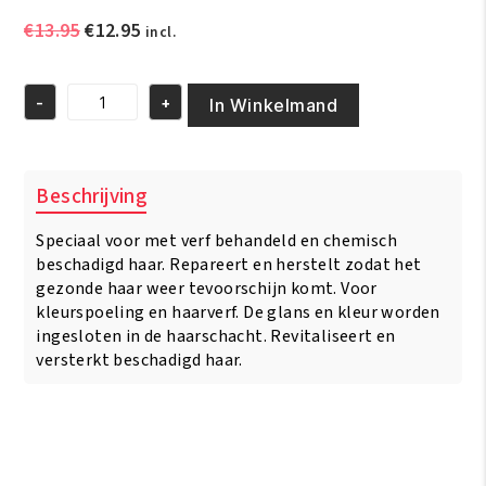
Oorspronkelijke
Huidige
€
13.95
€
12.95
incl.
prijs
prijs
was:
is:
-
+
€13.95.
€12.95.
In Winkelmand
Fantasia
IC
Hair
Polisher
Beschrijving
Color
Treated
Speciaal voor met verf behandeld en chemisch
Hair
4oz/177
beschadigd haar. Repareert en herstelt zodat het
ml
gezonde haar weer tevoorschijn komt. Voor
aantal
kleurspoeling en haarverf. De glans en kleur worden
ingesloten in de haarschacht. Revitaliseert en
versterkt beschadigd haar.