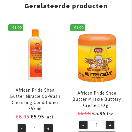
Gerelateerde producten
-
€
1.00
-
€
1.00
African Pride Shea
African Pride Shea
Butter Miracle Co-Wash
Butter Miracle Buttery
Cleansing Conditioner
Creme 170 gr
355 ml
Oorspronkelijk
Huidige
€
6.95
€
5.95
incl.
Oorspronkelijke
Huidige
€
6.95
€
5.95
incl.
prijs
prijs
prijs
prijs
-
+
was:
is:
African
-
+
was:
is:
African