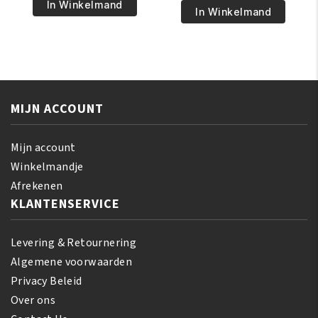
€5.95.
€4.95.
Pride
In Winkelmand
€6.95.
€5.95.
Pride
In Winkelmand
Magical
Shea
Gro
Butter
Rejuvenating
Miracle
Herbal
Bouncy
Formula
Curls
150
MIJN ACCOUNT
Pudding
gr
425
aantal
GR
Mijn account
aantal
Winkelmandje
Afrekenen
KLANTENSERVICE
Levering & Retournering
Algemene voorwaarden
Privacy Beleid
Over ons