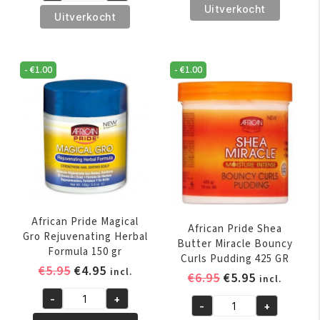
€6.95.
€5.95.
Pride
Uitverkocht
€6.95.
€5.95.
Pride
Uitverkocht
Shea
Shea
Butter
Butter
Miracle
Miracle
-
€
1.00
-
€
1.00
Buttery
Co-
Creme
Wash
170
Cleansing
gr
Conditioner
aantal
355
ml
aantal
African Pride Magical
African Pride Shea
Gro Rejuvenating Herbal
Butter Miracle Bouncy
Formula 150 gr
Curls Pudding 425 GR
Oorspronkelijke
Huidige
€
5.95
€
4.95
incl.
Oorspronkelijk
Huidige
€
6.95
€
5.95
incl.
prijs
prijs
prijs
prijs
-
+
was:
is:
African
-
+
was:
is:
African