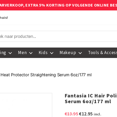
ARVERKOOP, EXTRA 5% KORTING OP VOLGENDE ONLINE BE
huis!
ing
Men
Kids
Makeup
Tools & Acces
r Heat Protector Straightening Serum 6oz/177 ml
Fantasia IC Hair Po
Serum 6oz/177 ml
Oorspronkelijke
Huidige
€
13.95
€
12.95
incl.