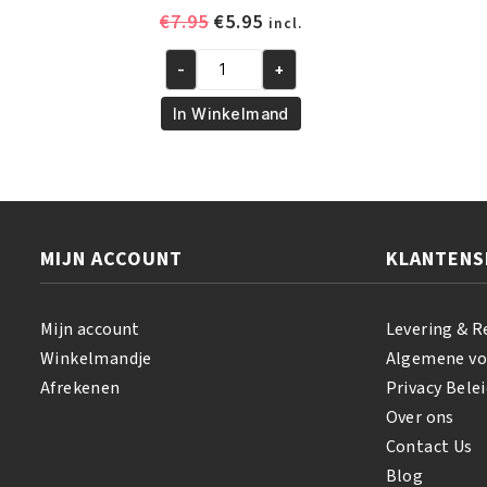
Oorspronkelijke
Huidige
€
7.95
€
5.95
incl.
prijs
prijs
was:
is:
-
+
African
€7.95.
€5.95.
Pride
In Winkelmand
Olive
Miracle
Leave-
in
Conditioner
MIJN ACCOUNT
KLANTENS
425
gr
aantal
Mijn account
Levering & R
Winkelmandje
Algemene v
Afrekenen
Privacy Belei
Over ons
Contact Us
Blog