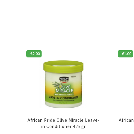
-
€
2.00
-
€
1.00
African Pride Olive Miracle Leave-
African
in Conditioner 425 gr