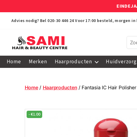
EINDEJA
Advies nodig? Bel
020-30 446 24
Voor 17:00 besteld, morgen in 
Sami
Afro
Home
Merken
Haarproducten
Huidverzorg
Hair
&
Beauty
Centre
Home
/
Haarproducten
/ Fantasia IC Hair Polishe
-
€
1.00