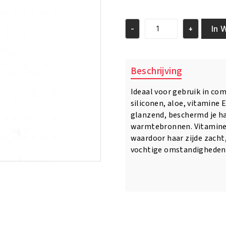
prijs
prijs
was:
is:
€13.95.
€12.95.
In 
-
+
Fantasia
IC
Hair
Polisher
Beschrijving
Heat
Protector
Ideaal voor gebruik in com
Straightening
siliconen, aloe, vitamine 
Serum
6oz/177
glanzend, beschermd je ha
ml
warmtebronnen. Vitamine E
aantal
waardoor haar zijde zacht, g
vochtige omstandigheden