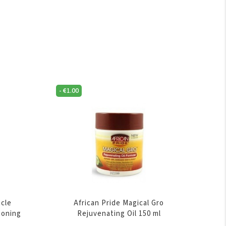
-
€
1.00
acle
African Pride Magical Gro
ioning
Rejuvenating Oil 150 ml