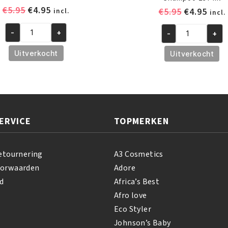
Oorspronkelijke
Huidige
€
5.95
€
4.95
Oorspronk
Huid
€
5.95
€
4.95
incl.
incl.
prijs
prijs
prijs
prijs
was:
is:
-
+
-
+
was:
is:
African
African
€5.95.
€4.95.
€5.95.
€4.95
Pride
Pride
Uitverkocht
Uitverkocht
Hair,
Olive
Scalp
Miracle
&
Neutralizing
Skin
Deep
Oil
Conditioning
ERVICE
TOPMERKEN
237
Shampoo
ml
237
aantal
ml
etournering
A3 Cosmetics
aantal
oorwaarden
Adore
d
Africa’s Best
Afro love
Eco Styler
Johnson’s Baby