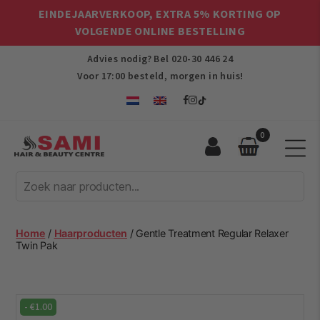
EINDEJAARVERKOOP, EXTRA 5% KORTING OP
VOLGENDE ONLINE BESTELLING
Advies nodig? Bel
020-30 446 24
Voor 17:00 besteld, morgen in huis!
0
Sami
Afro
Hair
&
Beauty
Home
/
Haarproducten
/ Gentle Treatment Regular Relaxer
Centre
Twin Pak
-
€
1.00