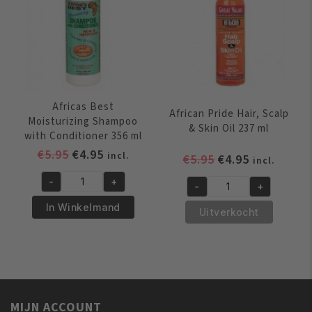
Smoothie
340
gr
aantal
Africas Best
African Pride Hair, Scalp
Moisturizing Shampoo
& Skin Oil 237 ml
with Conditioner 356 ml
Oorspronkelijke
Huidige
€
5.95
€
4.95
incl.
Oorspronkelijk
Huidige
€
5.95
€
4.95
incl.
prijs
prijs
prijs
prijs
-
+
was:
is:
-
+
Africas
was:
is:
African
€5.95.
€4.95.
Best
€5.95.
€4.95.
In Winkelmand
Pride
Uitverkocht
Moisturizing
Hair,
Shampoo
Scalp
with
&
Conditioner
Skin
356
Oil
ml
MIJN ACCOUNT
237