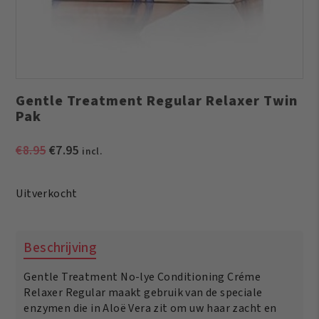
Gentle Treatment Regular Relaxer Twin
Pak
Oorspronkelijke
Huidige
€
8.95
€
7.95
incl.
prijs
prijs
was:
is:
Uitverkocht
€8.95.
€7.95.
Beschrijving
Gentle Treatment No-lye Conditioning Créme
Relaxer Regular maakt gebruik van de speciale
enzymen die in Aloë Vera zit om uw haar zacht en