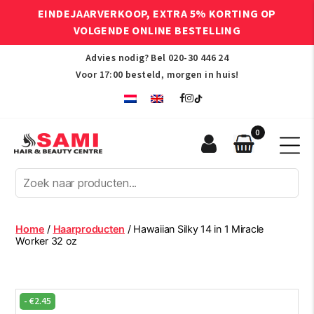
EINDEJAARVERKOOP, EXTRA 5% KORTING OP
VOLGENDE ONLINE BESTELLING
Advies nodig? Bel
020-30 446 24
Voor 17:00 besteld, morgen in huis!
0
Sami
Afro
Hair
&
Beauty
Home
/
Haarproducten
/ Hawaiian Silky 14 in 1 Miracle
Centre
Worker 32 oz
-
€
2.45