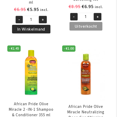
ml
Oorspronkelijk
Huidige
€
8.95
€
6.95
incl.
Oorspronkelijke
Huidige
€
6.95
€
5.95
incl.
prijs
prijs
prijs
prijs
-
+
was:
is:
African
-
+
was:
is:
African
€8.95.
€6.95.
Pride
Uitverkocht
€6.95.
€5.95.
Pride
In Winkelmand
Shea
Olive
Butter
Miracle
Miracle
Anti-
-
€
1.45
-
€
1.00
Texture
Breakage
Softening
Braid
Kit
Sheen
aantal
Spray
355
ml
aantal
African Pride Olive
African Pride Olive
Miracle 2 -IN-1 Shampoo
Miracle Neutralizing
& Conditioner 355 ml