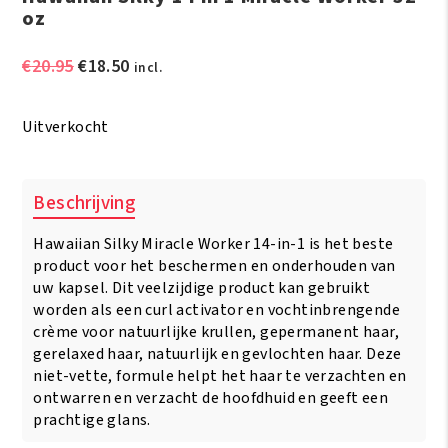
oz
Oorspronkelijke
Huidige
€
20.95
€
18.50
incl.
prijs
prijs
was:
is:
Uitverkocht
€20.95.
€18.50.
Beschrijving
Hawaiian Silky Miracle Worker 14-in-1 is het beste
product voor het beschermen en onderhouden van
uw kapsel. Dit veelzijdige product kan gebruikt
worden als een curl activator en vochtinbrengende
crème voor natuurlijke krullen, gepermanent haar,
gerelaxed haar, natuurlijk en gevlochten haar. Deze
niet-vette, formule helpt het haar te verzachten en
ontwarren en verzacht de hoofdhuid en geeft een
prachtige glans.