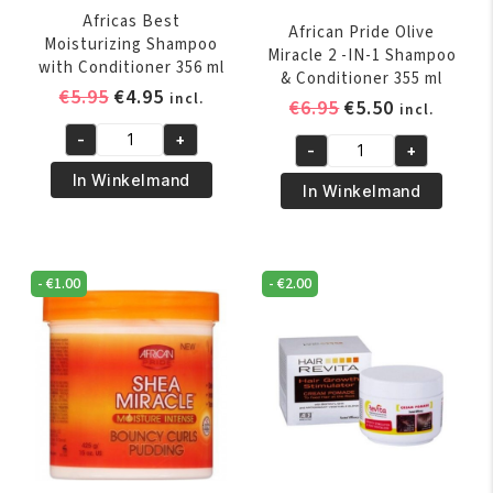
Africas Best
African Pride Olive
Moisturizing Shampoo
Miracle 2 -IN-1 Shampoo
with Conditioner 356 ml
& Conditioner 355 ml
Oorspronkelijke
Huidige
€
5.95
€
4.95
incl.
Oorspronkelijk
Huidige
€
6.95
€
5.50
incl.
prijs
prijs
prijs
prijs
-
+
was:
is:
Africas
-
+
was:
is:
African
€5.95.
€4.95.
Best
In Winkelmand
€6.95.
€5.50.
Pride
In Winkelmand
Moisturizing
Olive
Shampoo
Miracle
with
2
Conditioner
-
€
1.00
-
€
2.00
-
356
IN-
ml
1
aantal
Shampoo
&
Conditioner
355
ml