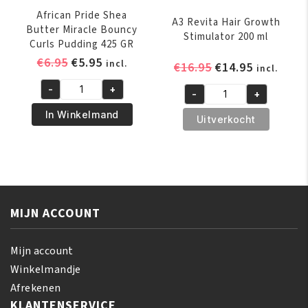
aantal
African Pride Shea
A3 Revita Hair Growth
Butter Miracle Bouncy
Stimulator 200 ml
Curls Pudding 425 GR
Oorspronkelijke
Huidige
€
6.95
€
5.95
incl.
Oorspronkelijk
Huidige
€
16.95
€
14.95
incl.
prijs
prijs
prijs
prijs
-
+
was:
is:
-
+
African
was:
is:
A3
€6.95.
€5.95.
Pride
€16.95.
€14.95.
In Winkelmand
Revita
Uitverkocht
Shea
Hair
Butter
Growth
Miracle
Stimulator
Bouncy
200
Curls
ml
Pudding
MIJN ACCOUNT
aantal
425
GR
Mijn account
aantal
Winkelmandje
Afrekenen
KLANTENSERVICE