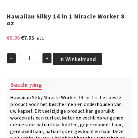
Hawaiian Silky 14 in 1 Miracle Worker 8
oz
Oorspronkelijke
Huidige
€
8.95
€
7.95
incl.
prijs
prijs
was:
is:
-
+
€8.95.
€7.95.
In Winkelmand
Hawaiian
Silky
14
in
Beschrijving
1
Miracle
Hawaiian Silky Miracle Worker 14-in-1 is het beste
Worker
8
product voor het beschermen en onderhouden van
oz
uw kapsel. Dit veelzijdige product kan gebruikt
aantal
worden als een curl activator en vochtinbrengende
crème voor natuurlijke krullen, gepermanent haar,
gerelaxed haar, natuurlijk en gevlochten haar. Deze