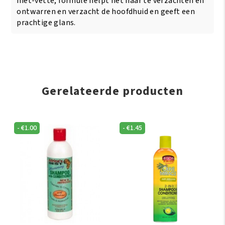
niet-vette, formule helpt het haar te verzachten en
ontwarren en verzacht de hoofdhuid en geeft een
prachtige glans.
Gerelateerde producten
-
€
1.00
-
€
1.45