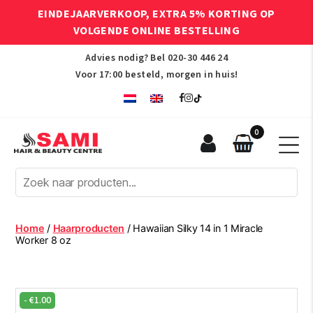
EINDEJAARVERKOOP, EXTRA 5% KORTING OP
VOLGENDE ONLINE BESTELLING
Advies nodig? Bel
020-30 446 24
Voor 17:00 besteld, morgen in huis!
0
Sami
Afro
Hair
&
Beauty
Home
/
Haarproducten
/ Hawaiian Silky 14 in 1 Miracle
Centre
Worker 8 oz
-
€
1.00