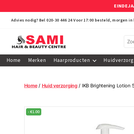
EINDEJA
Advies nodig? Bel
020-30 446 24
Voor 17:00 besteld, morgen in 
Sami
Afro
Home
Merken
Haarproducten
Huidverzorg
Hair
&
Beauty
Centre
Home
/
Huid verzorging
/ IKB Brightening Lotion
-
€
1.00