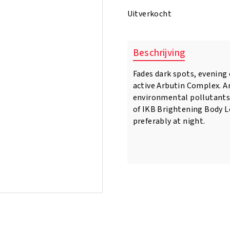
was:
is:
Uitverkocht
€10.95.
€9.95.
Beschrijving
Fades dark spots, evening 
active Arbutin Complex. A
environmental pollutants 
of IKB Brightening Body Lo
preferably at night.