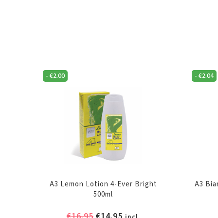
-
€
2.00
-
€
2.04
A3 Lemon Lotion 4-Ever Bright
A3 Bia
500ml
Oorspronkelijke
Huidige
€
16.95
€
14.95
incl.