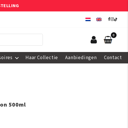
STELLING
0
soires
Haar Collectie
Aanbiedingen
Contact
ion 500ml