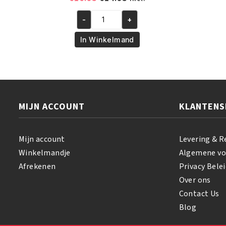
prijs
prijs
-
+
was:
is:
A3
€16.95.
€14.95.
Lemon
In Winkelmand
Lotion
4-
Ever
Bright
500ml
MIJN ACCOUNT
KLANTENS
aantal
Mijn account
Levering & R
Winkelmandje
Algemene v
Afrekenen
Privacy Belei
Over ons
Contact Us
Blog