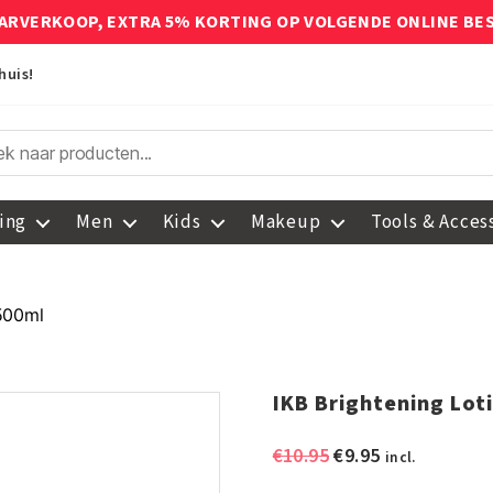
ARVERKOOP, EXTRA 5% KORTING OP VOLGENDE ONLINE BE
huis!
ing
Men
Kids
Makeup
Tools & Acces
 500ml
IKB Brightening Lot
Oorspronkelijke
Huidige
€
10.95
€
9.95
incl.
prijs
prijs