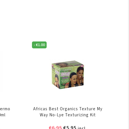
-
€
1.00
Dermo
Africas Best Organics Texture My
0ml
Way No-Lye Texturizing Kit
elijke
dige
Oorspronkelijke
Huidige
€
6.95
€
5.95
.
incl.