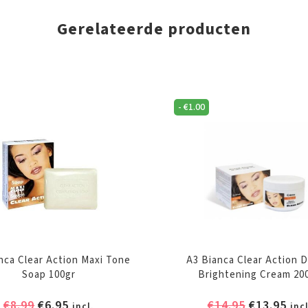
Gerelateerde producten
-
€
1.00
nca Clear Action Maxi Tone
A3 Bianca Clear Action 
Soap 100gr
Brightening Cream 20
Oorspronkelijke
Huidige
Oorspronk
Hui
€
8.99
€
6.95
€
14.95
€
13.95
incl.
incl