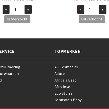
prijs
prijs
prijs
prij
-
+
-
+
was:
is:
was:
is:
A3
A3
€8.99.
€6.95.
€14.95.
€13
Bianca
Bianca
Uitverkocht
Uitverkocht
Clear
Clear
Action
Action
Maxi
Dermo
Tone
Brightening
Soap
Cream
ERVICE
TOPMERKEN
100gr
200ml
aantal
aantal
etournering
A3 Cosmetics
oorwaarden
Adore
d
Africa’s Best
Afro love
Eco Styler
Johnson’s Baby