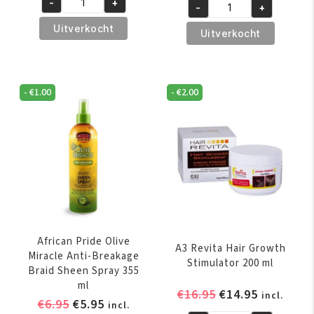
-
+
was:
is:
-
+
African
was:
is:
African
€8.95.
€6.95.
Pride
€5.95.
€4.95.
Uitverkocht
Pride
Uitverkocht
Shea
Hair,
Butter
Scalp
Miracle
&
-
€
1.00
-
€
2.00
Texture
Skin
Softening
Oil
Kit
237
aantal
ml
aantal
African Pride Olive
A3 Revita Hair Growth
Miracle Anti-Breakage
Stimulator 200 ml
Braid Sheen Spray 355
ml
Oorspronkelijk
Huidige
€
16.95
€
14.95
incl.
Oorspronkelijke
Huidige
€
6.95
€
5.95
incl.
prijs
prijs