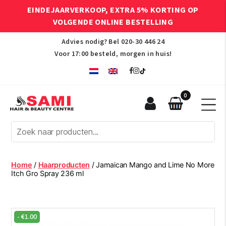
EINDEJAARVERKOOP, EXTRA 5% KORTING OP
VOLGENDE ONLINE BESTELLING
Advies nodig? Bel
020-30 446 24
Voor 17:00 besteld, morgen in huis!
0
Sami
Afro
Hair
&
Beauty
Home
/
Haarproducten
/ Jamaican Mango and Lime No More
Centre
Itch Gro Spray 236 ml
-
€
1.00