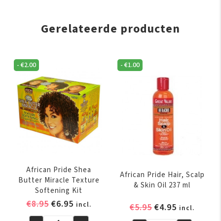
Gerelateerde producten
-
€
2.00
-
€
1.00
African Pride Shea
African Pride Hair, Scalp
Butter Miracle Texture
& Skin Oil 237 ml
Softening Kit
Oorspronkelijke
Huidige
€
8.95
€
6.95
incl.
Oorspronkelijk
Huidige
€
5.95
€
4.95
incl.
prijs
prijs
prijs
prijs