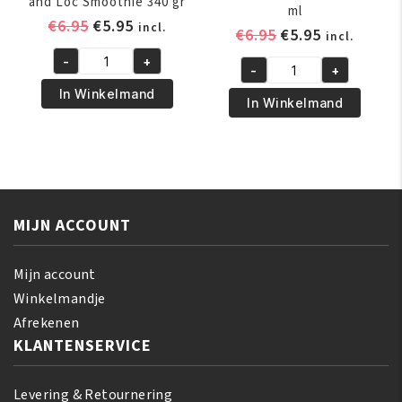
and Loc Smoothie 340 gr
ml
Oorspronkelijke
Huidige
€
6.95
€
5.95
incl.
Oorspronkelijk
Huidige
€
6.95
€
5.95
incl.
prijs
prijs
prijs
prijs
-
+
was:
is:
African
-
+
was:
is:
African
€6.95.
€5.95.
Pride
In Winkelmand
€6.95.
€5.95.
Pride
In Winkelmand
Shea
Olive
Butter
Miracle
Miracle
Growth
Twist
Oil
and
237
Loc
MIJN ACCOUNT
ml
Smoothie
aantal
340
Mijn account
gr
Winkelmandje
aantal
Afrekenen
KLANTENSERVICE
Levering & Retournering