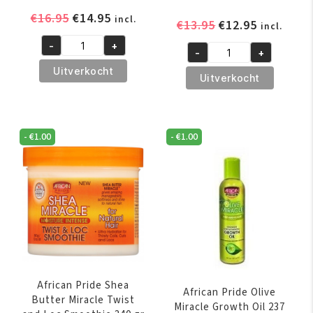
Oorspronkelijke
Huidige
€
16.95
€
14.95
incl.
Oorspronkelijk
Huidige
€
13.95
€
12.95
incl.
prijs
prijs
prijs
prijs
-
+
was:
is:
A3
-
+
was:
is:
A3
€16.95.
€14.95.
Revita
Uitverkocht
€13.95.
€12.95.
Revita
Uitverkocht
Hair
Shimmer
Growth
Oil
Stimulator
Spray
200
-
€
1.00
-
€
1.00
200
ml
ml
aantal
aantal
African Pride Shea
African Pride Olive
Butter Miracle Twist
Miracle Growth Oil 237