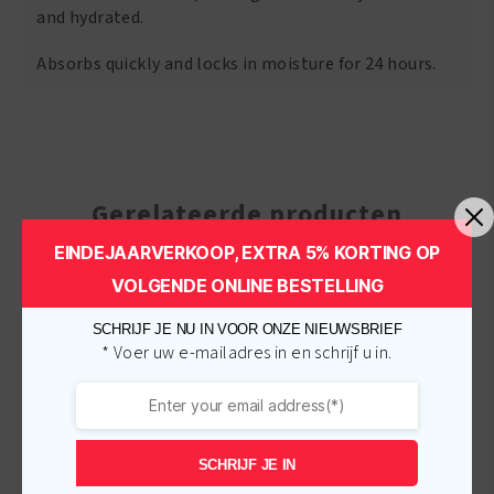
and hydrated.
Absorbs quickly and locks in moisture for 24 hours.
Gerelateerde producten
EINDEJAARVERKOOP, EXTRA 5% KORTING OP
VOLGENDE ONLINE BESTELLING
-
€
2.00
-
€
1.00
SCHRIJF JE NU IN VOOR ONZE NIEUWSBRIEF
* Voer uw e-mailadres in en schrijf u in.
SCHRIJF JE IN