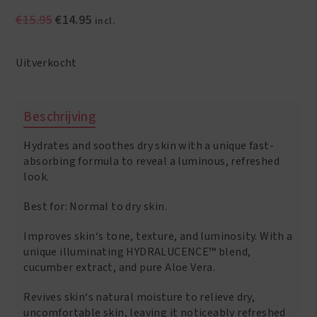
Oorspronkelijke
Huidige
€
15.95
€
14.95
incl.
prijs
prijs
was:
is:
Uitverkocht
€15.95.
€14.95.
Beschrijving
Hydrates and soothes dry skin with a unique fast-
absorbing formula to reveal a luminous, refreshed
look.
Best for: Normal to dry skin.
Improves skin‘s tone, texture, and luminosity. With a
unique illuminating HYDRALUCENCE™ blend,
cucumber extract, and pure Aloe Vera.
Revives skin‘s natural moisture to relieve dry,
uncomfortable skin, leaving it noticeably refreshed