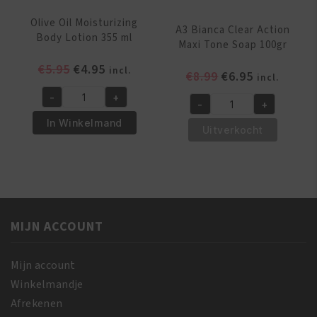
Olive Oil Moisturizing
A3 Bianca Clear Action
Body Lotion 355 ml
Maxi Tone Soap 100gr
Oorspronkelijke
Huidige
€
5.95
€
4.95
incl.
Oorspronkelijk
Huidige
€
8.99
€
6.95
incl.
prijs
prijs
prijs
prijs
-
+
was:
is:
Olive
-
+
was:
is:
A3
€5.95.
€4.95.
Oil
In Winkelmand
€8.99.
€6.95.
Bianca
Uitverkocht
Moisturizing
Clear
Body
Action
Lotion
Maxi
355
Tone
ml
Soap
aantal
MIJN ACCOUNT
100gr
aantal
Mijn account
Winkelmandje
Afrekenen