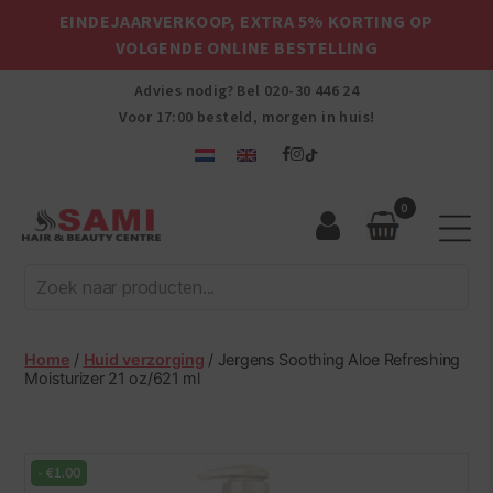
EINDEJAARVERKOOP, EXTRA 5% KORTING OP
VOLGENDE ONLINE BESTELLING
Advies nodig? Bel
020-30 446 24
Voor 17:00 besteld, morgen in huis!
0
Sami
Afro
Hair
&
Beauty
Home
/
Huid verzorging
/ Jergens Soothing Aloe Refreshing
Centre
Moisturizer 21 oz/621 ml
-
€
1.00