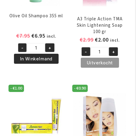
Olive Oil Shampoo 355 ml
A3 Triple Action TMA
Skin Lightening Soap
100 gr
Oorspronkelijke
Huidige
€
7.95
€
6.95
incl.
Oorspronkelijk
Huidige
€
2.99
€
2.00
incl.
prijs
prijs
prijs
prijs
-
+
was:
is:
Olive
-
+
was:
is:
A3
€7.95.
€6.95.
Oil
In Winkelmand
€2.99.
€2.00.
Triple
Uitverkocht
Shampoo
Action
355
TMA
ml
Skin
aantal
-
€
1.00
-
€
0.90
Lightening
Soap
100
gr
aantal