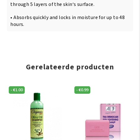
through 5 layers of the skin‘s surface.
• Absorbs quickly and locks in moisture for up to 48
hours.
Gerelateerde producten
-
€
1.00
-
€
0.99