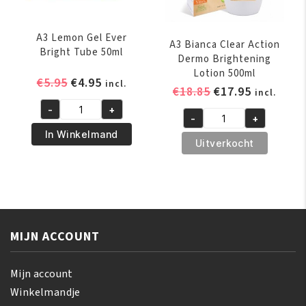
A3 Lemon Gel Ever
A3 Bianca Clear Action
Bright Tube 50ml
Dermo Brightening
Lotion 500ml
Oorspronkelijke
Huidige
€
5.95
€
4.95
incl.
Oorspronkelijk
Huidige
€
18.85
€
17.95
incl.
prijs
prijs
prijs
prijs
-
+
was:
is:
A3
-
+
was:
is:
A3
€5.95.
€4.95.
Lemon
In Winkelmand
€18.85.
€17.95.
Bianca
Uitverkocht
Gel
Clear
Ever
Action
Bright
Dermo
Tube
Brightening
50ml
Lotion
aantal
MIJN ACCOUNT
500ml
aantal
Mijn account
Winkelmandje