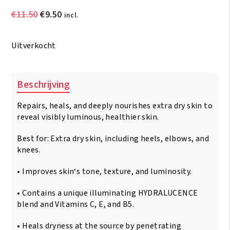
Oorspronkelijke
Huidige
€
11.50
€
9.50
incl.
prijs
prijs
was:
is:
Uitverkocht
€11.50.
€9.50.
Beschrijving
Repairs, heals, and deeply nourishes extra dry skin to
reveal visibly luminous, healthier skin.
Best for: Extra dry skin, including heels, elbows, and
knees.
• Improves skin‘s tone, texture, and luminosity.
• Contains a unique illuminating HYDRALUCENCE
blend and Vitamins C, E, and B5.
• Heals dryness at the source by penetrating