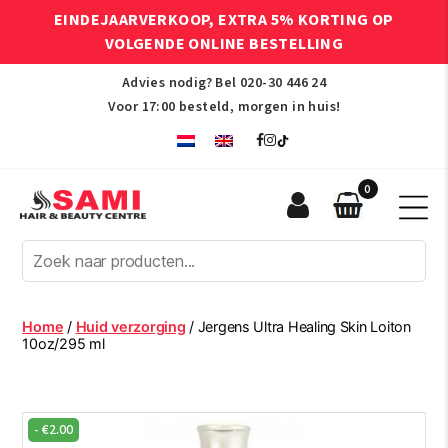
EINDEJAARVERKOOP, EXTRA 5% KORTING OP
VOLGENDE ONLINE BESTELLING
Advies nodig? Bel
020-30 446 24
Voor 17:00 besteld, morgen in huis!
0
Sami
Afro
Hair
&
Beauty
Home
/
Huid verzorging
/ Jergens Ultra Healing Skin Loiton
Centre
10oz/295 ml
-
€
2.00