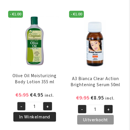
-
€
1.00
-
€
1.00
Olive Oil Moisturizing
A3 Bianca Clear Action
Body Lotion 355 ml
Brightening Serum 50ml
Oorspronkelijke
Huidige
€
5.95
€
4.95
incl.
Oorspronkelijk
Huidige
€
9.95
€
8.95
incl.
prijs
prijs
prijs
prijs
-
+
was:
is:
Olive
-
+
was:
is:
A3
€5.95.
€4.95.
Oil
In Winkelmand
€9.95.
€8.95.
Bianca
Uitverkocht
Moisturizing
Clear