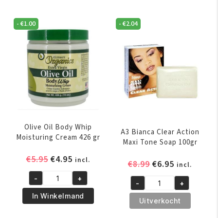
Body
Action
Lotion
Brightening
355
-
€
1.00
-
€
2.04
Serum
ml
50ml
aantal
aantal
Olive Oil Body Whip
A3 Bianca Clear Action
Moisturing Cream 426 gr
Maxi Tone Soap 100gr
Oorspronkelijke
Huidige
€
5.95
€
4.95
incl.
Oorspronkelijk
Huidige
€
8.99
€
6.95
incl.
prijs
prijs
prijs
prijs
-
+
was:
is:
Olive
-
+
was:
is:
A3
€5.95.
€4.95.
Oil
In Winkelmand
€8.99.
€6.95.
Bianca
Uitverkocht
Body
Clear