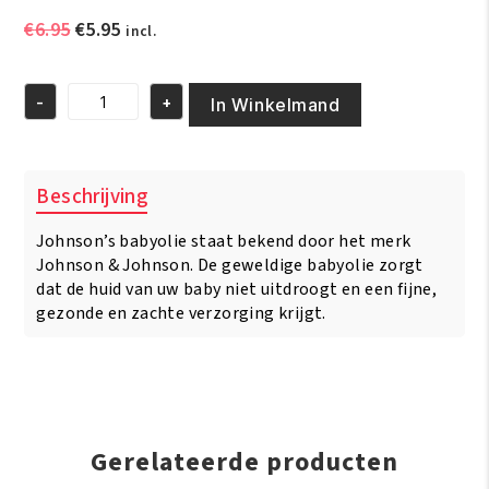
Oorspronkelijke
Huidige
€
6.95
€
5.95
incl.
prijs
prijs
was:
is:
-
+
€6.95.
€5.95.
In Winkelmand
Johnsons
Baby
Oil
500ml
Beschrijving
aantal
Johnson’s babyolie staat bekend door het merk
Johnson & Johnson. De geweldige babyolie zorgt
dat de huid van uw baby niet uitdroogt en een fijne,
gezonde en zachte verzorging krijgt.
Gerelateerde producten