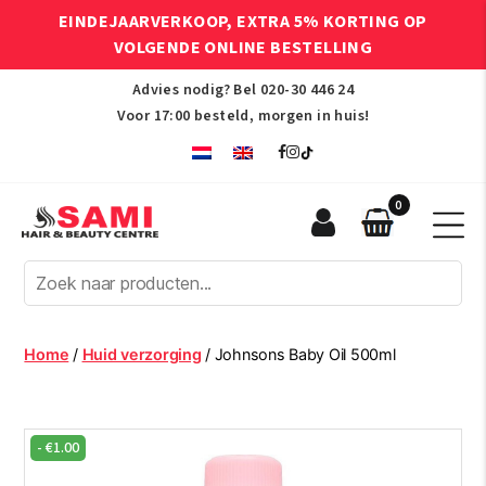
EINDEJAARVERKOOP, EXTRA 5% KORTING OP
VOLGENDE ONLINE BESTELLING
Advies nodig? Bel
020-30 446 24
Voor 17:00 besteld, morgen in huis!
0
Sami
Afro
Hair
&
Beauty
Home
/
Huid verzorging
/ Johnsons Baby Oil 500ml
Centre
-
€
1.00