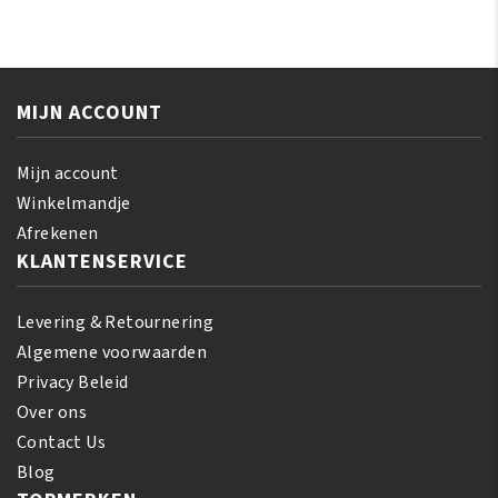
Whip
Action
Moisturing
Maxi
Cream
Tone
426
Soap
gr
MIJN ACCOUNT
100gr
aantal
aantal
Mijn account
Winkelmandje
Afrekenen
KLANTENSERVICE
Levering & Retournering
Algemene voorwaarden
Privacy Beleid
Over ons
Contact Us
Blog