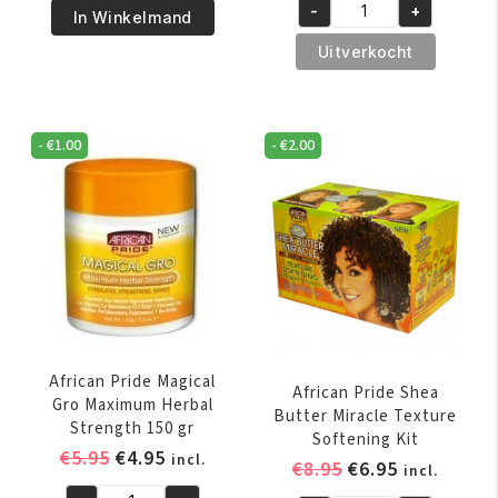
€5.95.
€4.95.
-
+
Best
was:
is:
In Winkelmand
African
Moisturizing
€6.95.
€5.95.
Pride
Uitverkocht
Shampoo
Shea
with
Butter
Conditioner
Miracle
-
€
1.00
-
€
2.00
356
Co-
ml
Wash
aantal
Cleansing
Conditioner
355
ml
aantal
African Pride Magical
African Pride Shea
Gro Maximum Herbal
Butter Miracle Texture
Strength 150 gr
Softening Kit
Oorspronkelijke
Huidige
€
5.95
€
4.95
incl.
Oorspronkelijk
Huidige
€
8.95
€
6.95
incl.
prijs
prijs
prijs
prijs