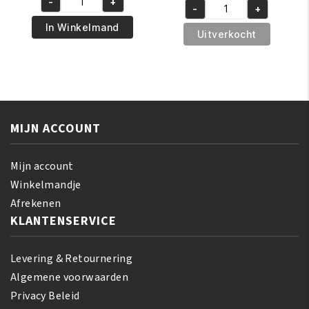
-
+
was:
is:
African
-
+
was:
is:
African
€5.95.
€4.95.
Pride
In Winkelmand
€8.95.
€6.95.
Pride
Uitverkocht
Magical
Shea
Gro
Butter
Maximum
Miracle
Herbal
Texture
Strength
Softening
150
MIJN ACCOUNT
Kit
gr
aantal
aantal
Mijn account
Winkelmandje
Afrekenen
KLANTENSERVICE
Levering & Retournering
Algemene voorwaarden
Privacy Beleid