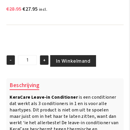
Oorspronkelijke
Huidige
€
28.95
€
27.95
incl.
prijs
prijs
was:
is:
€28.95.
€27.95.
-
+
In Winkelmand
KeraCare
Natural
Leave-
In
Beschrijving
Conditioner
474ml/16oz
KeraCare Leave-in Conditioner
is een conditioner
aantal
dat werkt als 3 conditioners in 1 en is voor alle
haartypes. Dit product is niet om uit te spoelen
maar juist om in het haar te laten zitten, want dan
werkt ‘ie het allerbeste! De leave-in conditioner van
KeraCare beschermt tegen thermische en