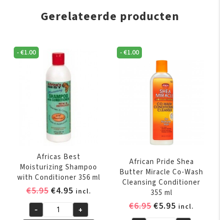
Gerelateerde producten
-
€
1.00
-
€
1.00
Africas Best
African Pride Shea
Moisturizing Shampoo
Butter Miracle Co-Wash
with Conditioner 356 ml
Cleansing Conditioner
Oorspronkelijke
Huidige
€
5.95
€
4.95
incl.
355 ml
prijs
prijs
Oorspronkelijk
Huidige
€
6.95
€
5.95
incl.
-
+
was:
is:
Africas
prijs
prijs