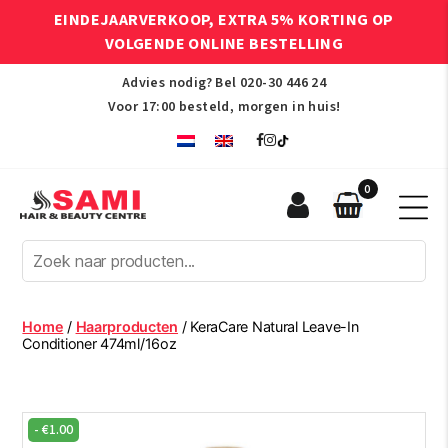
EINDEJAARVERKOOP, EXTRA 5% KORTING OP
VOLGENDE ONLINE BESTELLING
Advies nodig? Bel
020-30 446 24
Voor 17:00 besteld, morgen in huis!
0
Sami
Afro
Hair
&
Beauty
Home
/
Haarproducten
/ KeraCare Natural Leave-In
Centre
Conditioner 474ml/16oz
-
€
1.00