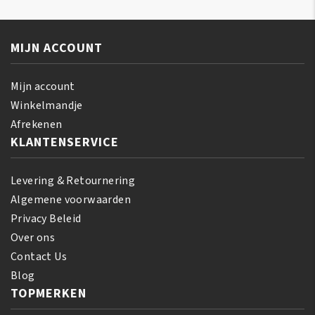
Neutralizing
Softening
Deep
Kit
Conditioning
aantal
MIJN ACCOUNT
Shampoo
237
ml
Mijn account
aantal
Winkelmandje
Afrekenen
KLANTENSERVICE
Levering & Retournering
Algemene voorwaarden
Privacy Beleid
Over ons
Contact Us
Blog
TOPMERKEN