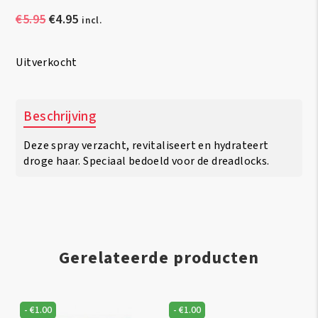
Oorspronkelijke
Huidige
€
5.95
€
4.95
incl.
prijs
prijs
was:
is:
Uitverkocht
€5.95.
€4.95.
Beschrijving
Deze spray verzacht, revitaliseert en hydrateert
droge haar. Speciaal bedoeld voor de dreadlocks.
Gerelateerde producten
-
€
1.00
-
€
1.00