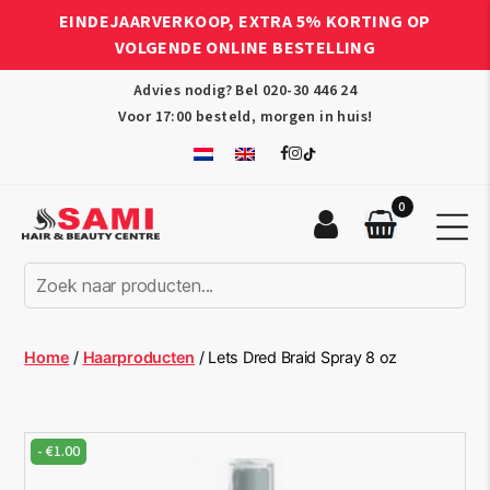
EINDEJAARVERKOOP, EXTRA 5% KORTING OP
VOLGENDE ONLINE BESTELLING
Advies nodig? Bel
020-30 446 24
Voor 17:00 besteld, morgen in huis!
0
Sami
Afro
Hair
&
Beauty
Home
/
Haarproducten
/ Lets Dred Braid Spray 8 oz
Centre
-
€
1.00