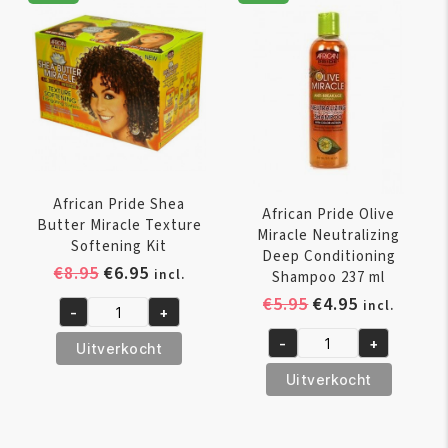
Bouncy
150
Curls
ml
Pudding
aantal
425
GR
aantal
African Pride Shea
African Pride Olive
Butter Miracle Texture
Miracle Neutralizing
Softening Kit
Deep Conditioning
Oorspronkelijke
Huidige
€
8.95
€
6.95
incl.
Shampoo 237 ml
prijs
prijs
Oorspronkelijk
Huidige
€
5.95
€
4.95
incl.
-
+
was:
is:
African
prijs
prijs
€8.95.
€6.95.
-
+
Pride
was:
is:
Uitverkocht
African
Shea
€5.95.
€4.95.
Pride
Uitverkocht
Butter
Olive
Miracle
Miracle
Texture