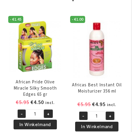
-
€
1.45
-
€
1.00
African Pride Olive
Africas Best Instant Oil
Miracle Silky Smooth
Moisturizer 356 ml
Edges 65 gr
Oorspronkelijke
Huidige
€
5.95
€
4.50
incl.
Oorspronkelijk
Huidige
€
5.95
€
4.95
incl.
prijs
prijs
prijs
prijs
-
+
was:
is:
-
+
African
was:
is:
Africas
€5.95.
€4.50.
Pride
€5.95.
€4.95.
In Winkelmand
Best
In Winkelmand
Olive