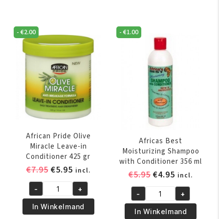
Instant
Miracle
Oil
Silky
Moisturizer
-
€
2.00
-
€
1.00
Smooth
356
Edges
ml
65
aantal
gr
aantal
African Pride Olive
Africas Best
Miracle Leave-in
Moisturizing Shampoo
Conditioner 425 gr
with Conditioner 356 ml
Oorspronkelijke
Huidige
€
7.95
€
5.95
incl.
Oorspronkelijk
Huidige
€
5.95
€
4.95
incl.
prijs
prijs
prijs
prijs
-
+
was:
is:
African
-
+
was:
is:
Africas
€7.95.
€5.95.
Pride
In Winkelmand
€5.95.
€4.95.
Best
In Winkelmand
Olive