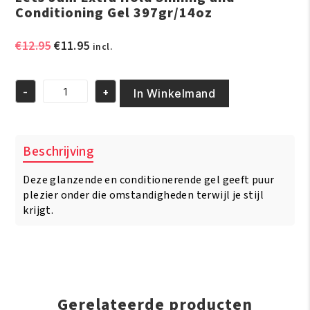
Conditioning Gel 397gr/14oz
Oorspronkelijke
Huidige
€
12.95
€
11.95
incl.
prijs
prijs
was:
is:
-
+
€12.95.
€11.95.
In Winkelmand
Lets
Jam
Extra
Hold
Beschrijving
Shining
and
Deze glanzende en conditionerende gel geeft puur
Conditioning
Gel
plezier onder die omstandigheden terwijl je stijl
397gr/14oz
krijgt.
aantal
Gerelateerde producten