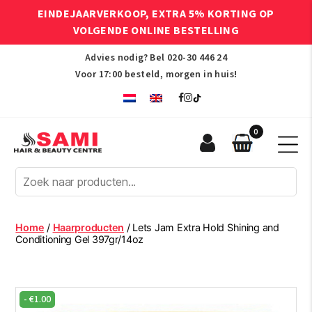
EINDEJAARVERKOOP, EXTRA 5% KORTING OP
VOLGENDE ONLINE BESTELLING
Advies nodig? Bel
020-30 446 24
Voor 17:00 besteld, morgen in huis!
0
Sami
Afro
Hair
&
Beauty
Home
/
Haarproducten
/ Lets Jam Extra Hold Shining and
Centre
Conditioning Gel 397gr/14oz
-
€
1.00