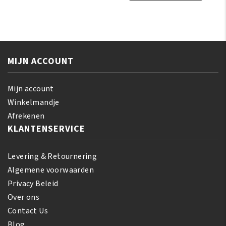
Moisturizing
Miracle
Shampoo
Leave-
with
in
Conditioner
Conditioner
356
425
MIJN ACCOUNT
ml
gr
aantal
aantal
Mijn account
Winkelmandje
Afrekenen
KLANTENSERVICE
Levering & Retournering
Algemene voorwaarden
Privacy Beleid
Over ons
Contact Us
Blog