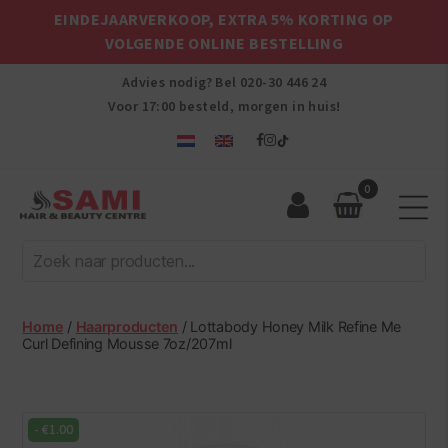
EINDEJAARVERKOOP, EXTRA 5% KORTING OP
VOLGENDE ONLINE BESTELLING
Advies nodig? Bel
020-30 446 24
Voor 17:00 besteld, morgen in huis!
0
Sami
Afro
Hair
&
Beauty
Home
/
Haarproducten
/ Lottabody Honey Milk Refine Me
Centre
Curl Defining Mousse 7oz/207ml
-
€
1.00