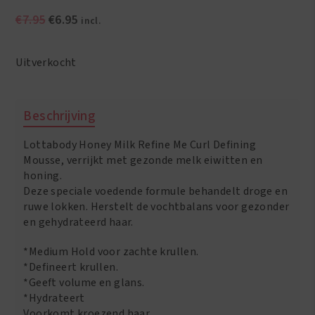
Oorspronkelijke
Huidige
€
7.95
€
6.95
incl.
prijs
prijs
was:
is:
Uitverkocht
€7.95.
€6.95.
Beschrijving
Lottabody Honey Milk Refine Me Curl Defining
Mousse, verrijkt met gezonde melk eiwitten en
honing.
Deze speciale voedende formule behandelt droge en
ruwe lokken. Herstelt de vochtbalans voor gezonder
en gehydrateerd haar.
*Medium Hold voor zachte krullen.
*Defineert krullen.
*Geeft volume en glans.
*Hydrateert
Voorkomt kroezend haar.