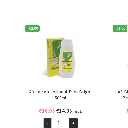
-
€
2.00
-
€
1.00
A3 Lemon Lotion 4-Ever Bright
A3 B
500ml
Br
Oorspronkelijke
Huidige
€
16.95
€
14.95
incl.
prijs
prijs
-
+
was:
is:
A3