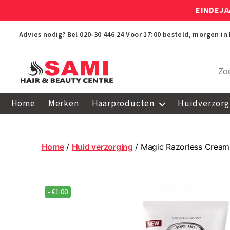
EINDEJA
Advies nodig? Bel
020-30 446 24
Voor 17:00 besteld, morgen in 
Sami
Afro
Home
Merken
Haarproducten
Huidverzorg
Hair
&
Beauty
Centre
Home
/
Huid verzorging
/ Magic Razorless Cream
-
€
1.00