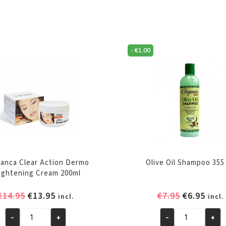
-
€
1.00
ianca Clear Action Dermo
Olive Oil Shampoo 355
ightening Cream 200ml
Oorspronkelijke
Huidige
Oorspronk
Huid
€
14.95
€
13.95
€
7.95
€
6.95
incl.
incl.
prijs
prijs
prijs
prijs
-
+
-
+
was:
is:
was:
is:
A3
Olive