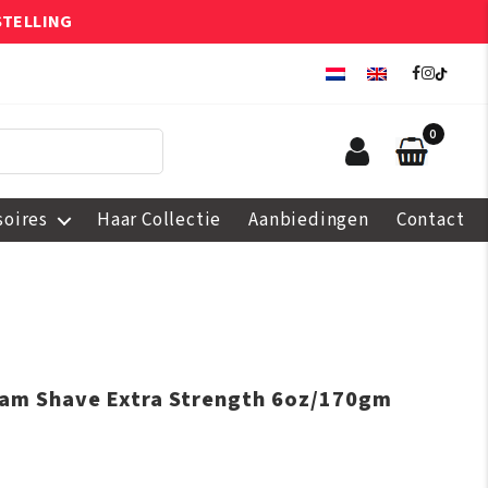
STELLING
0
soires
Haar Collectie
Aanbiedingen
Contact
eam Shave Extra Strength 6oz/170gm