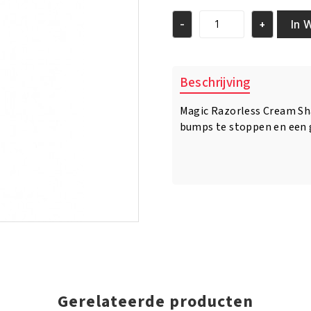
was:
is:
€7.95.
€6.95.
In 
-
+
Magic
Razorless
Cream
Shave
Beschrijving
Extra
Strength
Magic Razorless Cream Sh
6oz/170gm
bumps te stoppen en een 
aantal
Gerelateerde producten