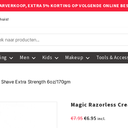
ARVERKOOP, EXTRA 5% KORTING OP VOLGENDE ONLINE BE
huis!
ing
Men
Kids
Makeup
Tools & Acces
 Shave Extra Strength 6oz/170gm
Magic Razorless Cr
Oorspronkelijke
Huidige
€
7.95
€
6.95
incl.
prijs
prijs