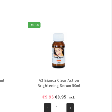
-
€
1.00
 ml
A3 Bianca Clear Action
Brightening Serum 50ml
elijke
ige
Oorspronkelijke
Huidige
€
9.95
€
8.95
incl.
prijs
prijs
-
+
was:
is:
A3