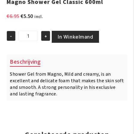
Magno Shower Gel Classic 600ml
Oorspronkelijke
Huidige
€
6.95
€
5.50
incl.
prijs
prijs
was:
is:
-
+
€6.95.
€5.50.
In Winkelmand
Magno
Shower
Gel
Classic
Beschrijving
600ml
aantal
Shower Gel from Magno, Mild and creamy, is an
excellent and delicate foam that makes the skin soft
and smooth. A strong personality in his exclusive
and lasting fragrance.