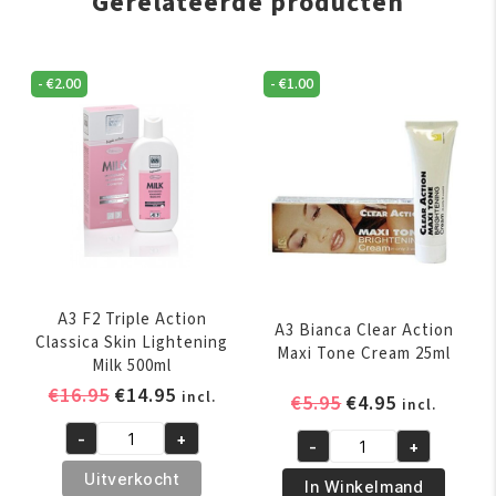
Gerelateerde producten
-
€
2.00
-
€
1.00
A3 F2 Triple Action
A3 Bianca Clear Action
Classica Skin Lightening
Maxi Tone Cream 25ml
Milk 500ml
Oorspronkelijke
Huidige
€
16.95
€
14.95
incl.
Oorspronkelijk
Huidige
€
5.95
€
4.95
incl.
prijs
prijs
prijs
prijs
-
+
was:
is:
-
+
A3
was:
is:
A3
€16.95.
€14.95.
F2
€5.95.
€4.95.
Uitverkocht
Bianca
In Winkelmand