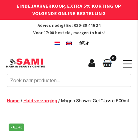
EINDEJAARVERKOOP, EXTRA 5% KORTING OP
VOLGENDE ONLINE BESTELLING
Advies nodig? Bel
020-30 446 24
Voor 17:00 besteld, morgen in huis!
0
Sami
Afro
Hair
&
Beauty
Home
/
Huid verzorging
/ Magno Shower Gel Classic 600ml
Centre
-
€
1.45