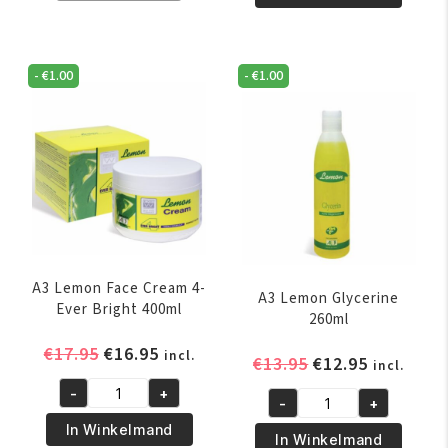
Triple
Clear
Action
Action
Classica
Maxi
-
€
1.00
-
€
1.00
Skin
Tone
Lightening
Cream
Milk
25ml
500ml
aantal
aantal
A3 Lemon Face Cream 4-
A3 Lemon Glycerine
Ever Bright 400ml
260ml
Oorspronkelijke
Huidige
€
17.95
€
16.95
incl.
Oorspronkelijk
Huidige
€
13.95
€
12.95
incl.
prijs
prijs
prijs
prijs
-
+
was:
is:
A3
-
+
was:
is:
A3
€17.95.
€16.95.
Lemon
In Winkelmand
€13.95.
€12.95.
Lemon
In Winkelmand