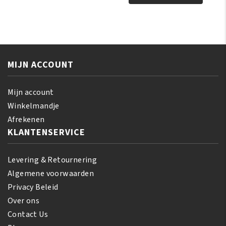
Face
Glycerine
Cream
260ml
4-
aantal
Ever
Bright
400ml
MIJN ACCOUNT
aantal
Mijn account
Winkelmandje
Afrekenen
KLANTENSERVICE
Levering & Retournering
Algemene voorwaarden
Privacy Beleid
Over ons
Contact Us