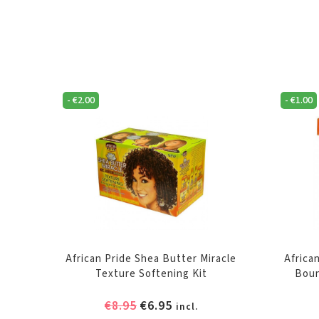
-
€
2.00
-
€
1.00
African Pride Shea Butter Miracle
Africa
Texture Softening Kit
Boun
Oorspronkelijke
Huidige
€
8.95
€
6.95
incl.