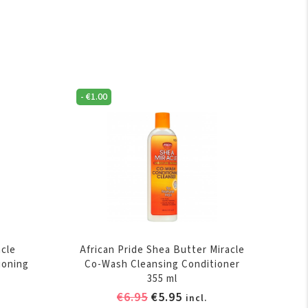
-
€
1.00
acle
African Pride Shea Butter Miracle
ioning
Co-Wash Cleansing Conditioner
355 ml
elijke
ige
Oorspronkelijke
Huidige
€
6.95
€
5.95
incl.