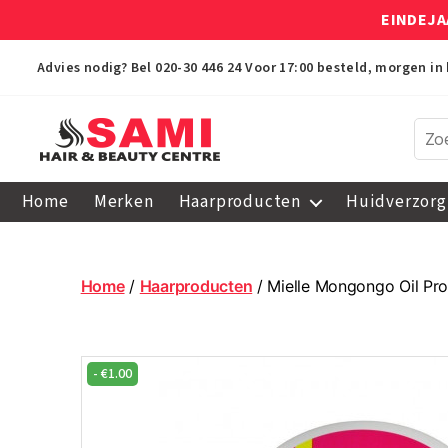
EINDEJA
Advies nodig? Bel
020-30 446 24
Voor 17:00 besteld, morgen in 
Sami
Afro
Home
Merken
Haarproducten
Huidverzorg
Hair
&
Beauty
Centre
Home
/
Haarproducten
/ Mielle Mongongo Oil Pro
-
€
1.00