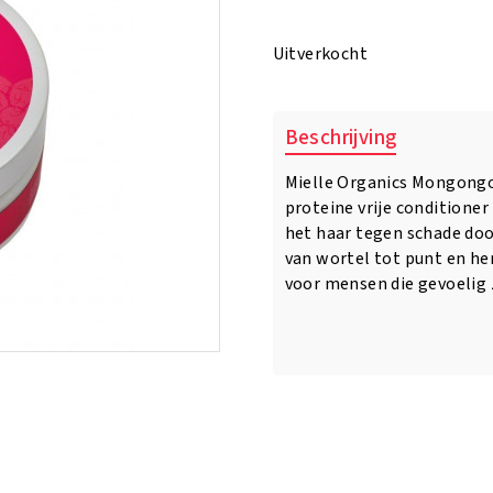
prijs
prijs
was:
is:
Uitverkocht
€17.95.
€16.95.
Beschrijving
Mielle Organics Mongongo 
proteine vrije conditione
het haar tegen schade doo
van wortel tot punt en he
voor mensen die gevoelig 