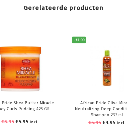
Gerelateerde producten
-
€
1.00
n Pride Shea Butter Miracle
African Pride Olive Mir
cy Curls Pudding 425 GR
Neutralizing Deep Condit
Shampoo 237 ml
Oorspronkelijke
Huidige
€
6.95
€
5.95
Oorspronk
Huid
€
5.95
€
4.95
incl.
incl.