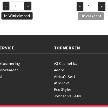
prijs
prijs
prijs
prijs
was:
is:
-
+
-
+
was:
is:
African
African
€6.95.
€5.95.
€5.95.
€4.95
Pride
Pride
In Winkelmand
Uitverkocht
Shea
Olive
Butter
Miracle
Miracle
Neutralizing
Bouncy
Deep
Curls
Conditioning
ERVICE
TOPMERKEN
Pudding
Shampoo
425
237
GR
ml
etournering
A3 Cosmetics
aantal
aantal
oorwaarden
Adore
d
Africa’s Best
Afro love
Eco Styler
Johnson’s Baby