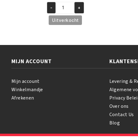
prijs
prijs
was:
is:
-
+
African
€8.95.
€6.95.
Pride
Uitverkocht
Shea
Butter
Miracle
Texture
Softening
MIJN ACCOUNT
KLANTENS
Kit
aantal
Mijn account
Levering & R
Winkelmandje
Algemene v
Afrekenen
Privacy Belei
Over ons
Contact Us
Blog