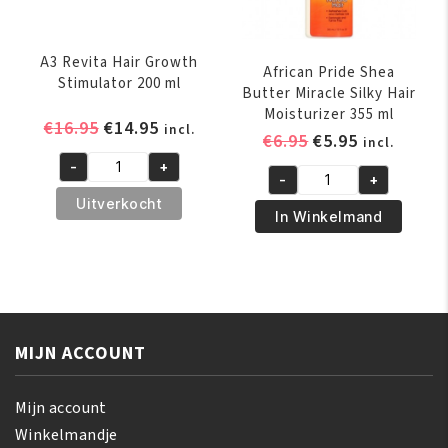
aantal
A3 Revita Hair Growth
African Pride Shea
Stimulator 200 ml
Butter Miracle Silky Hair
Moisturizer 355 ml
Oorspronkelijke
Huidige
€
16.95
€
14.95
incl.
Oorspronkelijk
Huidige
€
6.95
€
5.95
incl.
prijs
prijs
prijs
prijs
-
+
was:
is:
A3
-
+
was:
is:
African
€16.95.
€14.95.
Revita
Uitverkocht
€6.95.
€5.95.
Pride
In Winkelmand
Hair
Shea
Growth
Butter
Stimulator
Miracle
200
Silky
ml
Hair
aantal
MIJN ACCOUNT
Moisturizer
355
ml
Mijn account
aantal
Winkelmandje