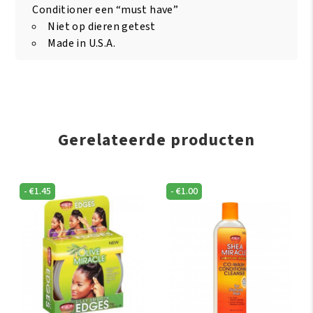
Conditioner een “must have”
Niet op dieren getest
Made in U.S.A.
Gerelateerde producten
-
€
1.45
-
€
1.00