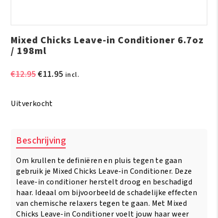
Mixed Chicks Leave-in Conditioner 6.7oz
/ 198ml
Oorspronkelijke
Huidige
€
12.95
€
11.95
incl.
prijs
prijs
was:
is:
Uitverkocht
€12.95.
€11.95.
Beschrijving
Om krullen te definiëren en pluis tegen te gaan
gebruik je Mixed Chicks Leave-in Conditioner. Deze
leave-in conditioner herstelt droog en beschadigd
haar. Ideaal om bijvoorbeeld de schadelijke effecten
van chemische relaxers tegen te gaan. Met Mixed
Chicks Leave-in Conditioner voelt jouw haar weer