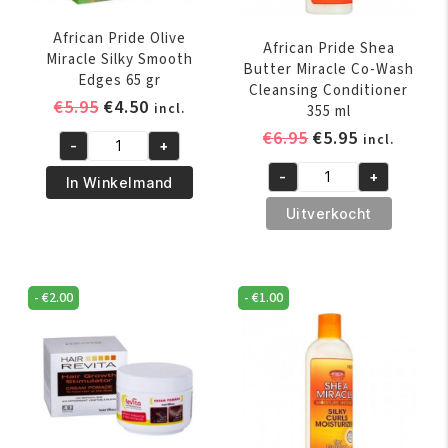
African Pride Olive
African Pride Shea
Miracle Silky Smooth
Butter Miracle Co-Wash
Edges 65 gr
Cleansing Conditioner
Oorspronkelijke
Huidige
€
5.95
€
4.50
incl.
355 ml
prijs
prijs
Oorspronkelijk
Huidige
€
6.95
€
5.95
incl.
-
+
was:
is:
African
prijs
prijs
€5.95.
€4.50.
-
+
Pride
was:
is:
In Winkelmand
African
Olive
€6.95.
€5.95.
Pride
Uitverkocht
Miracle
Shea
Silky
Butter
Smooth
Miracle
-
€
2.00
-
€
1.00
Edges
Co-
65
Wash
gr
Cleansing
aantal
Conditioner
355
ml