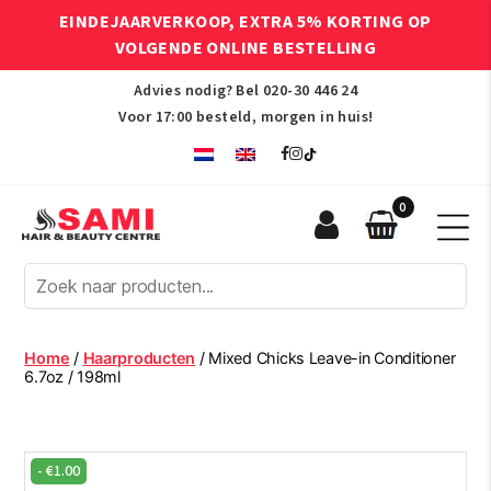
EINDEJAARVERKOOP, EXTRA 5% KORTING OP
VOLGENDE ONLINE BESTELLING
Advies nodig? Bel
020-30 446 24
Voor 17:00 besteld, morgen in huis!
0
Sami
Afro
Hair
&
Beauty
Home
/
Haarproducten
/ Mixed Chicks Leave-in Conditioner
Centre
6.7oz / 198ml
-
€
1.00