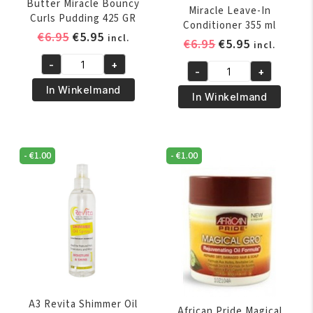
Butter Miracle Bouncy
Miracle Leave-In
Curls Pudding 425 GR
Conditioner 355 ml
Oorspronkelijke
Huidige
€
6.95
€
5.95
incl.
Oorspronkelijk
Huidige
€
6.95
€
5.95
incl.
prijs
prijs
prijs
prijs
-
+
was:
is:
African
-
+
was:
is:
African
€6.95.
€5.95.
Pride
In Winkelmand
€6.95.
€5.95.
Pride
In Winkelmand
Shea
Olive
Butter
Miracle
Miracle
Leave-
Bouncy
-
€
1.00
-
€
1.00
In
Curls
Conditioner
Pudding
355
425
ml
GR
aantal
aantal
A3 Revita Shimmer Oil
African Pride Magical