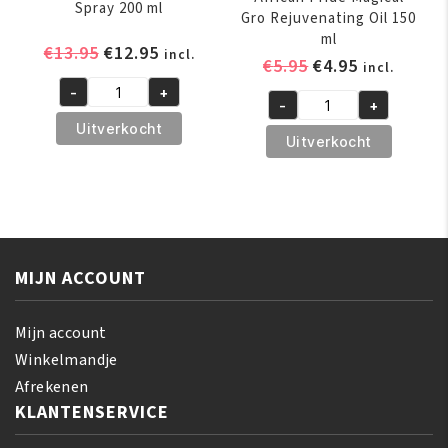
Spray 200 ml
Gro Rejuvenating Oil 150
ml
Oorspronkelijke
Huidige
€
13.95
€
12.95
incl.
Oorspronkelijk
Huidige
€
5.95
€
4.95
incl.
prijs
prijs
prijs
prijs
-
+
was:
is:
A3
-
+
was:
is:
African
€13.95.
€12.95.
Revita
Uitverkocht
€5.95.
€4.95.
Pride
Uitverkocht
Shimmer
Magical
Oil
Gro
Spray
Rejuvenating
200
Oil
ml
150
aantal
MIJN ACCOUNT
ml
aantal
Mijn account
Winkelmandje
Afrekenen
KLANTENSERVICE