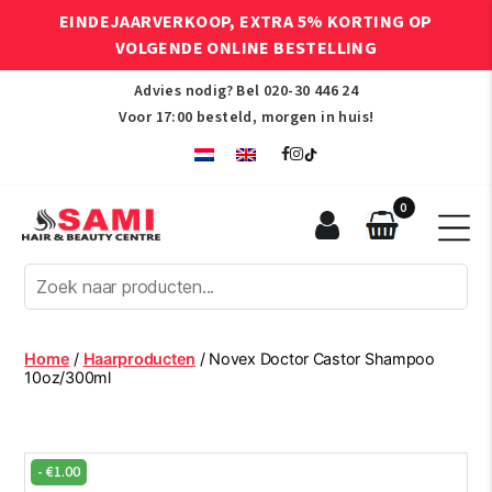
EINDEJAARVERKOOP, EXTRA 5% KORTING OP
VOLGENDE ONLINE BESTELLING
Advies nodig? Bel
020-30 446 24
Voor 17:00 besteld, morgen in huis!
0
Sami
Afro
Hair
&
Beauty
Home
/
Haarproducten
/ Novex Doctor Castor Shampoo
Centre
10oz/300ml
-
€
1.00