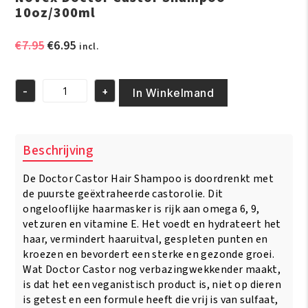
10oz/300ml
Oorspronkelijke
Huidige
€
7.95
€
6.95
incl.
prijs
prijs
was:
is:
-
+
€7.95.
€6.95.
In Winkelmand
Novex
Doctor
Castor
Shampoo
Beschrijving
10oz/300ml
aantal
De Doctor Castor Hair Shampoo is doordrenkt met
de puurste geëxtraheerde castorolie. Dit
ongelooflijke haarmasker is rijk aan omega 6, 9,
vetzuren en vitamine E. Het voedt en hydrateert het
haar, vermindert haaruitval, gespleten punten en
kroezen en bevordert een sterke en gezonde groei.
Wat Doctor Castor nog verbazingwekkender maakt,
is dat het een veganistisch product is, niet op dieren
is getest en een formule heeft die vrij is van sulfaat,