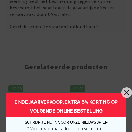
werking biedt het bescherming tegen de zon en
beschermt het haar tegen de gevaarlijke effecten
veroorzaakt door UV-stralen.
Geschikt voor alle soorten krullend haar!!
Gerelateerde producten
-
€
2.00
-
€
1.00
EINDEJAARVERKOOP, EXTRA 5% KORTING OP
VOLGENDE ONLINE BESTELLING
SCHRIJF JE NU IN VOOR ONZE NIEUWSBRIEF
* Voer uw e-mailadres in en schrijf u in.