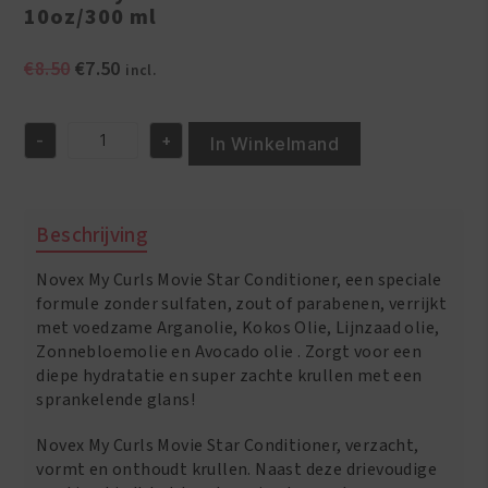
10oz/300 ml
Oorspronkelijke
Huidige
€
8.50
€
7.50
incl.
prijs
prijs
was:
is:
-
+
€8.50.
€7.50.
In Winkelmand
Novex
My
Curls
Movie
Beschrijving
Star
Conditioner
Novex My Curls Movie Star Conditioner, een speciale
10oz/300
ml
formule zonder sulfaten, zout of parabenen, verrijkt
aantal
met voedzame Arganolie, Kokos Olie, Lijnzaad olie,
Zonnebloemolie en Avocado olie . Zorgt voor een
diepe hydratatie en super zachte krullen met een
sprankelende glans!
Novex My Curls Movie Star Conditioner, verzacht,
vormt en onthoudt krullen. Naast deze drievoudige