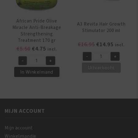
African Pride Olive
A3 Revita Hair Growth
Miracle Anti-Breakage
Stimulator 200 ml
Strengthening
Treatment 170 gr
Oorspronkelijk
Huidige
€
16.95
€
14.95
incl.
Oorspronkelijke
Huidige
€
5.50
€
4.75
incl.
prijs
prijs
prijs
prijs
-
+
was:
is:
A3
-
+
was:
is:
African
€16.95.
€14.95.
Revita
Uitverkocht
€5.50.
€4.75.
Pride
In Winkelmand
Hair
Olive
Growth
Miracle
Stimulator
Anti-
200
Breakage
ml
Strengthening
MIJN ACCOUNT
aantal
Treatment
170
Mijn account
gr
Winkelmandje
aantal