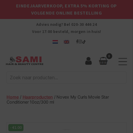
EINDEJAARVERKOOP, EXTRA 5% KORTING OP
VOLGENDE ONLINE BESTELLING
Advies nodig? Bel
020-30 446 24
Voor 17:00 besteld, morgen in huis!
0
Sami
Afro
Hair
&
Beauty
Home
/
Haarproducten
/ Novex My Curls Movie Star
Centre
Conditioner 10oz/300 ml
-
€
1.00