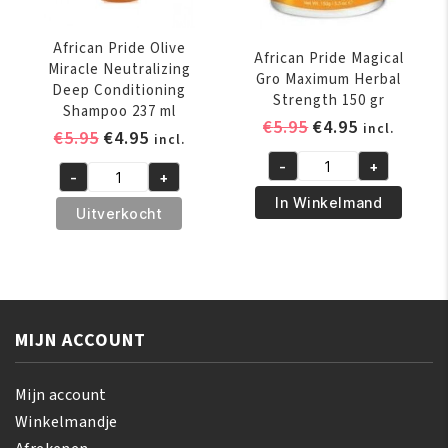
African Pride Olive
African Pride Magical
Miracle Neutralizing
Gro Maximum Herbal
Deep Conditioning
Strength 150 gr
Shampoo 237 ml
Oorspronkelijk
Huidige
€
5.95
€
4.95
incl.
Oorspronkelijke
Huidige
€
5.95
€
4.95
incl.
prijs
prijs
prijs
prijs
-
+
was:
is:
African
-
+
was:
is:
African
€5.95.
€4.95.
Pride
In Winkelmand
€5.95.
€4.95.
Pride
Uitverkocht
Magical
Olive
Gro
Miracle
Maximum
Neutralizing
Herbal
Deep
Strength
Conditioning
MIJN ACCOUNT
150
Shampoo
gr
237
aantal
Mijn account
ml
Winkelmandje
aantal