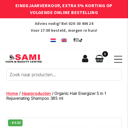
EINDEJAARVERKOOP, EXTRA 5% KORTING OP
VOLGENDE ONLINE BESTELLING
Advies nodig? Bel
020-30 446 24
Voor 17:00 besteld, morgen in huis!
0
Sami
Afro
Hair
&
Beauty
Home
/
Haarproducten
/ Organic Hair Energizer 5 in 1
Centre
Rejuvenating Shampoo 385 ml
-
€
4.00