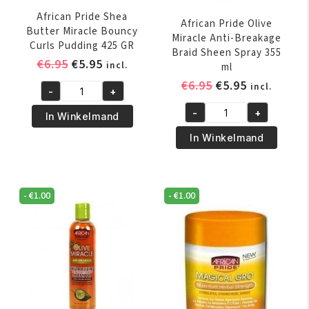
African Pride Shea
African Pride Olive
Butter Miracle Bouncy
Miracle Anti-Breakage
Curls Pudding 425 GR
Braid Sheen Spray 355
Oorspronkelijke
Huidige
€
6.95
€
5.95
incl.
ml
prijs
prijs
Oorspronkelijk
Huidige
€
6.95
€
5.95
incl.
-
+
was:
is:
African
prijs
prijs
€6.95.
€5.95.
-
+
Pride
was:
is:
In Winkelmand
African
Shea
€6.95.
€5.95.
Pride
In Winkelmand
Butter
Olive
Miracle
Miracle
Bouncy
Anti-
-
€
1.00
-
€
1.00
Curls
Breakage
Pudding
Braid
425
Sheen
GR
Spray
aantal
355
ml
aantal