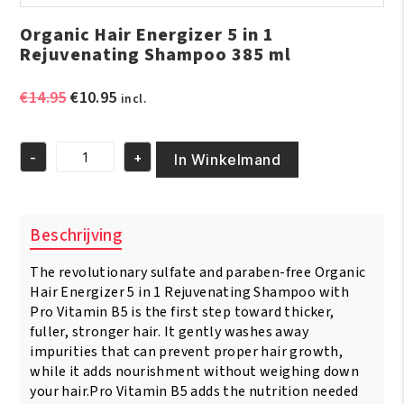
Organic Hair Energizer 5 in 1
Rejuvenating Shampoo 385 ml
Oorspronkelijke
Huidige
€
14.95
€
10.95
incl.
prijs
prijs
was:
is:
-
+
€14.95.
€10.95.
In Winkelmand
Organic
Hair
Energizer
5
Beschrijving
in
1
The revolutionary sulfate and paraben-free Organic
Rejuvenating
Shampoo
Hair Energizer 5 in 1 Rejuvenating Shampoo with
385
Pro Vitamin B5 is the first step toward thicker,
ml
fuller, stronger hair. It gently washes away
aantal
impurities that can prevent proper hair growth,
while it adds nourishment without weighing down
your hair.Pro Vitamin B5 adds the nutrition needed