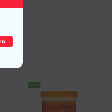
 IN
-
€
1.00