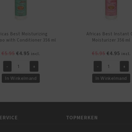
ricas Best Moisturizing
Africas Best Instant O
o with Conditioner 356 ml
Moisturizer 356 ml
Oorspronkelijke
Huidige
Oorspronk
Huid
€
5.95
€
4.95
€
5.95
€
4.95
incl.
incl.
prijs
prijs
prijs
prijs
was:
is:
was:
is:
-
+
-
+
Africas
Africas
€5.95.
€4.95.
€5.95.
€4.95
Best
Best
In Winkelmand
In Winkelmand
Moisturizing
Instant
Shampoo
Oil
with
Moisturizer
Conditioner
356
356
ml
ERVICE
TOPMERKEN
ml
aantal
aantal