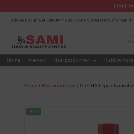
EINDEJA
Advies nodig? Bel
020-30 446 24
Voor 17:00 besteld, morgen in 
Sami
Afro
Home
Merken
Haarproducten
Huidverzorg
Hair
&
Beauty
Centre
Home
/
Haarproducten
/ ORS HAIRepair Nourishi
-
€
1.00