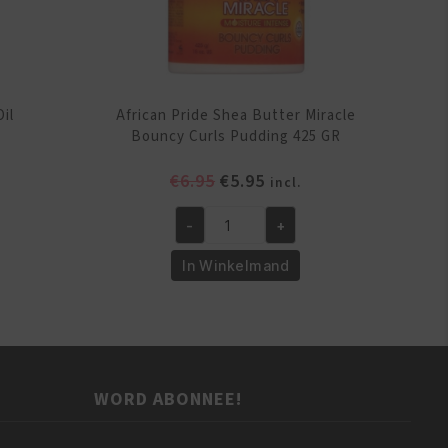
il
African Pride Shea Butter Miracle
Bouncy Curls Pudding 425 GR
elijke
ige
Oorspronkelijke
Huidige
€
6.95
€
5.95
incl.
prijs
prijs
was:
is:
-
+
African
.
€6.95.
€5.95.
Pride
In Winkelmand
Shea
Butter
Miracle
Bouncy
Curls
WORD ABONNEE!
Pudding
425