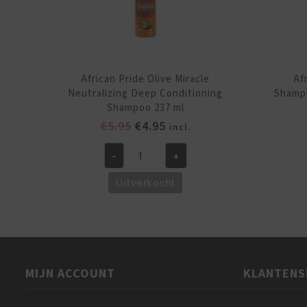
African Pride Olive Miracle
Af
Neutralizing Deep Conditioning
Shampo
Shampoo 237 ml
Oorspronkelijke
Huidige
€
5.95
€
4.95
incl.
prijs
prijs
-
+
was:
is:
African
€5.95.
€4.95.
Pride
Uitverkocht
Olive
Miracle
Neutralizing
Deep
Conditioning
MIJN ACCOUNT
KLANTENS
Shampoo
237