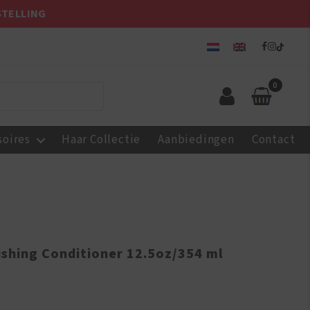
STELLING
0
soires
Haar Collectie
Aanbiedingen
Contact
shing Conditioner 12.5oz/354 ml