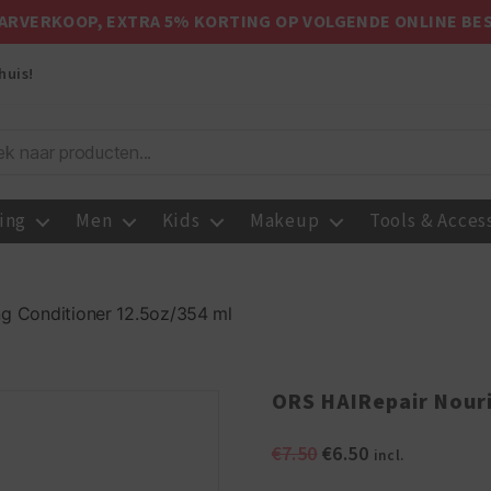
ARVERKOOP, EXTRA 5% KORTING OP VOLGENDE ONLINE BE
huis!
ing
Men
Kids
Makeup
Tools & Acces
ng Conditioner 12.5oz/354 ml
ORS HAIRepair Nouri
Oorspronkelijke
Huidige
€
7.50
€
6.50
incl.
prijs
prijs