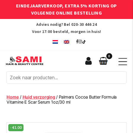
EINDEJAARVERKOOP, EXTRA 5% KORTING OP
VOLGENDE ONLINE BESTELLING
Advies nodig? Bel
020-30 446 24
Voor 17:00 besteld, morgen in huis!
0
Sami
Afro
Hair
&
Beauty
Home
/
Huid verzorging
/ Palmers Cocoa Butter Formula
Centre
Vitamine E Scar Serum 1oz/30 ml
-
€
1.00