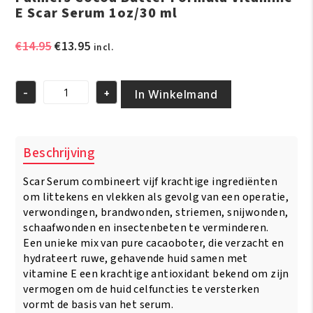
E Scar Serum 1oz/30 ml
Oorspronkelijke
Huidige
€
14.95
€
13.95
incl.
prijs
prijs
was:
is:
-
+
€14.95.
€13.95.
In Winkelmand
Palmers
Cocoa
Butter
Formula
Beschrijving
Vitamine
E
Scar Serum combineert vijf krachtige ingrediënten
Scar
Serum
om littekens en vlekken als gevolg van een operatie,
1oz/30
verwondingen, brandwonden, striemen, snijwonden,
ml
schaafwonden en insectenbeten te verminderen.
aantal
Een unieke mix van pure cacaoboter, die verzacht en
hydrateert ruwe, gehavende huid samen met
vitamine E een krachtige antioxidant bekend om zijn
vermogen om de huid celfuncties te versterken
vormt de basis van het serum.