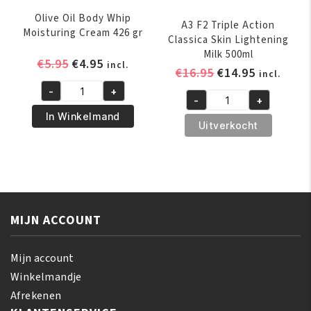
Olive Oil Body Whip
A3 F2 Triple Action
Moisturing Cream 426 gr
Classica Skin Lightening
Milk 500ml
Oorspronkelijke
Huidige
€
5.95
€
4.95
incl.
Oorspronkelijk
Huidige
€
16.95
€
14.95
incl.
prijs
prijs
prijs
prijs
-
+
was:
is:
Olive
-
+
was:
is:
A3
€5.95.
€4.95.
Oil
In Winkelmand
€16.95.
€14.95.
F2
Uitverkocht
Body
Triple
Whip
Action
Moisturing
Classica
Cream
Skin
426
Lightening
gr
MIJN ACCOUNT
Milk
aantal
500ml
aantal
Mijn account
Winkelmandje
Afrekenen