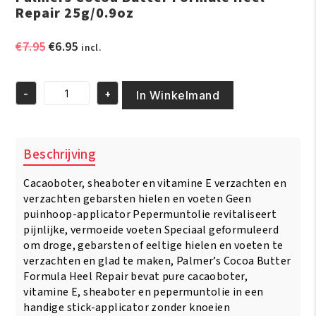
Repair 25g/0.9oz
Oorspronkelijke
Huidige
€
7.95
€
6.95
incl.
prijs
prijs
was:
is:
-
+
€7.95.
€6.95.
In Winkelmand
Palmers
Cocoa
Butter
Formule
Beschrijving
Heel
Repair
Cacaoboter, sheaboter en vitamine E verzachten en
25g/0.9oz
aantal
verzachten gebarsten hielen en voeten Geen
puinhoop-applicator Pepermuntolie revitaliseert
pijnlijke, vermoeide voeten Speciaal geformuleerd
om droge, gebarsten of eeltige hielen en voeten te
verzachten en glad te maken, Palmer’s Cocoa Butter
Formula Heel Repair bevat pure cacaoboter,
vitamine E, sheaboter en pepermuntolie in een
handige stick-applicator zonder knoeien