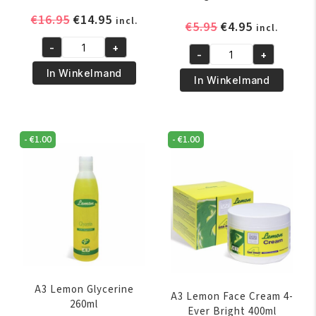
Oorspronkelijke
Huidige
€
16.95
€
14.95
incl.
Oorspronkelijk
Huidige
€
5.95
€
4.95
incl.
prijs
prijs
prijs
prijs
-
+
was:
is:
A3
-
+
was:
is:
A3
€16.95.
€14.95.
Lemon
In Winkelmand
€5.95.
€4.95.
Lemon
In Winkelmand
Lotion
Cream
4-
4-
Ever
Ever
Bright
-
€
1.00
-
€
1.00
Bright
500ml
Tube
aantal
25ml
aantal
A3 Lemon Glycerine
A3 Lemon Face Cream 4-
260ml
Ever Bright 400ml