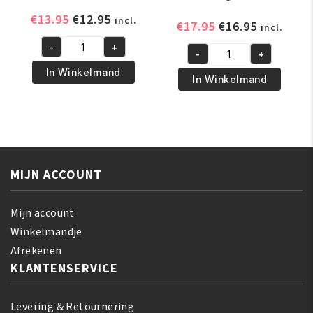
Oorspronkelijke
Huidige
€
13.95
€
12.95
incl.
Oorspronkelijk
Huidige
€
17.95
€
16.95
incl.
prijs
prijs
prijs
prijs
-
+
was:
is:
A3
-
+
was:
is:
A3
€13.95.
€12.95.
Lemon
In Winkelmand
€17.95.
€16.95.
Lemon
In Winkelmand
Glycerine
Face
260ml
Cream
aantal
4-
Ever
Bright
MIJN ACCOUNT
400ml
aantal
Mijn account
Winkelmandje
Afrekenen
KLANTENSERVICE
Levering & Retournering