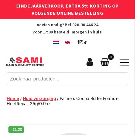
EINDEJAARVERKOOP, EXTRA 5% KORTING OP
VOLGENDE ONLINE BESTELLING
Advies nodig? Bel
020-30 446 24
Voor 17:00 besteld, morgen in huis!
0
Sami
Afro
Hair
&
Beauty
Home
/
Huid verzorging
/ Palmers Cocoa Butter Formule
Centre
Heel Repair 25g/0.9oz
-
€
1.00