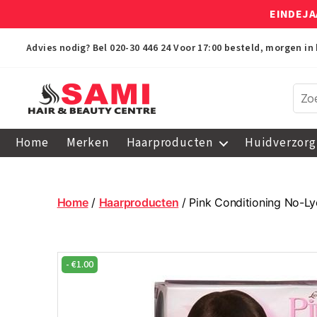
EINDEJA
Advies nodig? Bel
020-30 446 24
Voor 17:00 besteld, morgen in 
Sami
Afro
Home
Merken
Haarproducten
Huidverzorg
Hair
&
Beauty
Centre
Home
/
Haarproducten
/ Pink Conditioning No-Ly
-
€
1.00