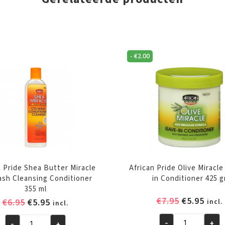
-
€
2.00
n Pride Shea Butter Miracle
African Pride Olive Miracl
sh Cleansing Conditioner
in Conditioner 425 g
355 ml
Oorspronk
Huid
€
7.95
€
5.95
Oorspronkelijke
Huidige
€
6.95
€
5.95
incl.
incl.
prijs
prijs
prijs
prijs
was:
is:
-
+
-
+