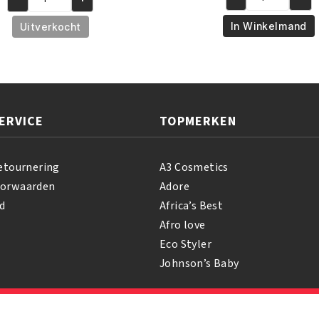
was:
is:
African
African
€7.95.
€5.95
€6.95.
€5.95.
Pride
Pride
In Winkelmand
Uitverkocht
Olive
Shea
Miracle
Butter
Leave-
Miracle
in
Co-
Conditioner
Wash
ERVICE
TOPMERKEN
425
Cleansing
gr
Conditioner
aantal
355
etournering
A3 Cosmetics
ml
oorwaarden
Adore
aantal
d
Africa’s Best
Afro love
Eco Styler
Johnson’s Baby