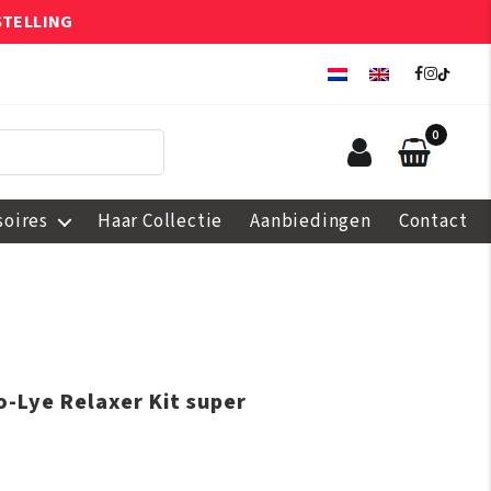
STELLING
0
soires
Haar Collectie
Aanbiedingen
Contact
o-Lye Relaxer Kit super