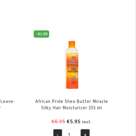
-
€
1.00
e Leave-
African Pride Shea Butter Miracle
r
Silky Hair Moisturizer 355 ml
elijke
ige
Oorspronkelijke
Huidige
€
6.95
€
5.95
incl.
prijs
prijs
was:
is:
-
+