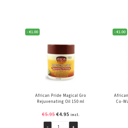
-
€
1.00
-
€
1.00
African Pride Magical Gro
Africa
Rejuvenating Oil 150 ml
Co-Wa
Oorspronkelijke
Huidige
€
5.95
€
4.95
incl.
prijs
prijs
was:
is:
-
+