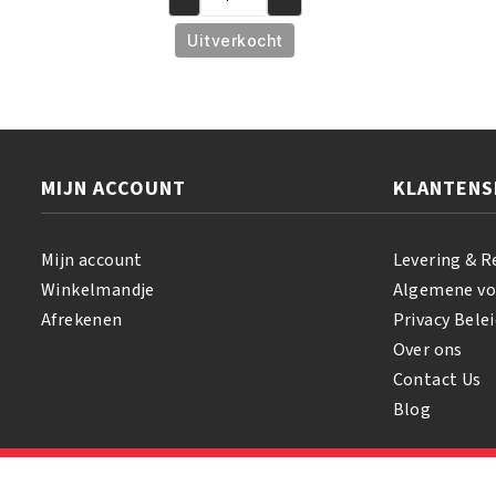
African
€5.95.
€4.95.
Pride
Uitverkocht
Magical
Gro
Rejuvenating
Oil
150
MIJN ACCOUNT
KLANTENS
ml
aantal
Mijn account
Levering & R
Winkelmandje
Algemene v
Afrekenen
Privacy Belei
Over ons
Contact Us
Blog
© 2026 Samihair. All Rights Reserved.