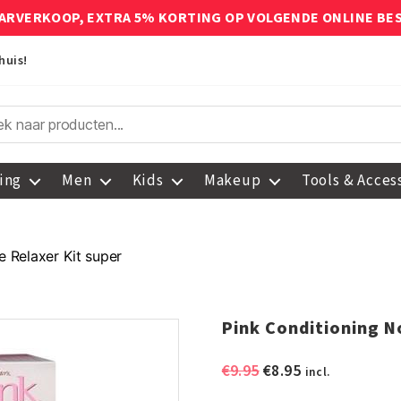
ARVERKOOP, EXTRA 5% KORTING OP VOLGENDE ONLINE BE
huis!
ing
Men
Kids
Makeup
Tools & Acces
e Relaxer Kit super
Pink Conditioning N
Oorspronkelijke
Huidige
€
9.95
€
8.95
incl.
prijs
prijs