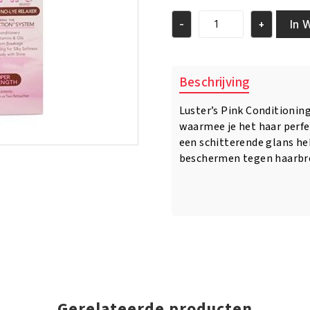
was:
is:
€9.95.
€8.95.
In 
-
+
Pink
Conditioning
No-
Lye
Beschrijving
Relaxer
Kit
Luster’s Pink Conditionin
super
waarmee je het haar perfec
aantal
een schitterende glans he
beschermen tegen haarbr
Gerelateerde producten