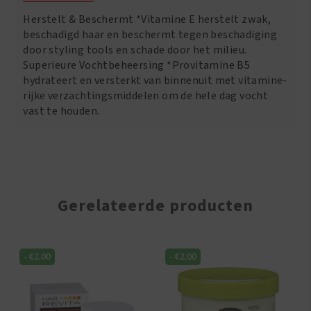
16oz/475ml
Herstelt & Beschermt *Vitamine E herstelt zwak,
aantal
beschadigd haar en beschermt tegen beschadiging
door styling tools en schade door het milieu.
Superieure Vochtbeheersing *Provitamine B5
hydrateert en versterkt van binnenuit met vitamine-
rijke verzachtingsmiddelen om de hele dag vocht
vast te houden.
Gerelateerde producten
-
€
2.00
-
€
2.00