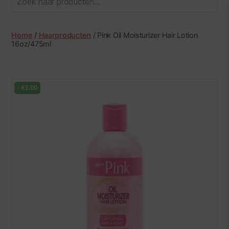
Hair
&
Beauty
Home
/
Haarproducten
/ Pink Oil Moisturizer Hair Lotion
Centre
16oz/475ml
-
€
1.00