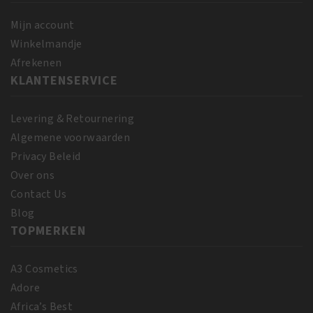
gr
Spray
aantal
Mijn account
355
Winkelmandje
ml
Afrekenen
aantal
KLANTENSERVICE
Levering & Retournering
Algemene voorwaarden
Privacy Beleid
Over ons
Contact Us
Blog
TOPMERKEN
A3 Cosmetics
Adore
Africa’s Best