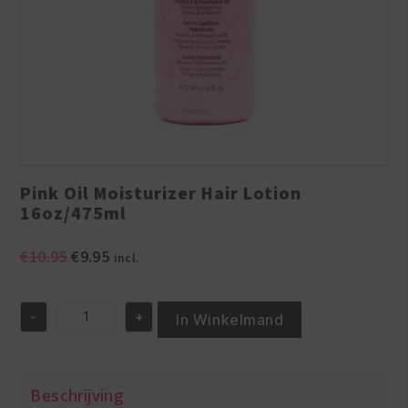
Pink Oil Moisturizer Hair Lotion
16oz/475ml
Oorspronkelijke
Huidige
€
10.95
€
9.95
incl.
prijs
prijs
was:
is:
-
+
€10.95.
€9.95.
In Winkelmand
Pink
Oil
Moisturizer
Hair
Beschrijving
Lotion